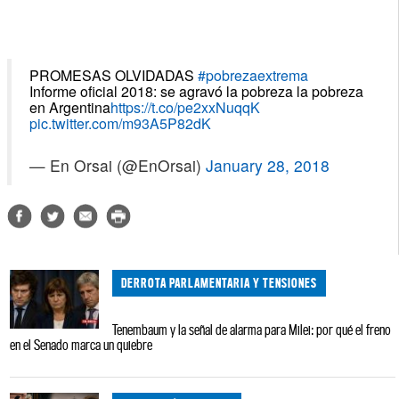
PROMESAS OLVIDADAS
#pobrezaextrema
Informe oficial 2018: se agravó la pobreza la pobreza
en Argentina
https://t.co/pe2xxNuqqK
pic.twitter.com/m93A5P82dK
— En Orsai (@EnOrsai)
January 28, 2018
DERROTA PARLAMENTARIA Y TENSIONES
Tenembaum y la señal de alarma para Milei: por qué el freno
en el Senado marca un quiebre