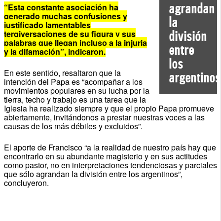
agrandan
“Esta constante asociación ha
generado muchas confusiones y
la
justificado lamentables
división
tergiversaciones de su figura y sus
palabras que llegan incluso a la injuria
entre
y la difamación”, indicaron.
los
En este sentido, resaltaron que la
argentinos
intención del Papa es “acompañar a los
movimientos populares en su lucha por la
tierra, techo y trabajo es una tarea que la
Iglesia ha realizado siempre y que el propio Papa promueve
abiertamente, invitándonos a prestar nuestras voces a las
causas de los más débiles y excluidos”.
El aporte de Francisco “a la realidad de nuestro país hay que
encontrarlo en su abundante magisterio y en sus actitudes
como pastor, no en interpretaciones tendenciosas y parciales
que sólo agrandan la división entre los argentinos”,
concluyeron.