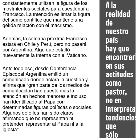
constantemente utilizan la figura de los
A la
movimientos sociales para cuestionar a
realidad
Francisco. La intención es limar la figura
del sumo pontífice que mantiene una
de
gélida relación con el macrismo.
nuestro
país
Además, la semana próxima Francisco
estará en Chile y Perú, pero no pasará
hay que
por Argentina. Algo que estalló
nuevamente la interna con el Vaticano.
encontrarl
en sus
Ante todo eso, desde Conferencia
actitudes
Episcopal Argentina emitió un
comunicado donde aclara la cuestión y
como
afirma que “gran parte de los medios de
pastor,
comunicación han puesto más la
atención en hechos menores e incluso
no en
han identificado al Papa con
determinadas figuras políticas o sociales.
interpreta
Algunos de ellos han sido claros
tendencio
afirmando que no representan ni
pretenden representar al Papa ni a la
que
Iglesia”.
sólo