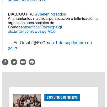
DIÁLOGO PRO
#VienenPorTodos
Allanamientos masivos: persecución e intimidación a
organizaciones sociales de
Córdoba
https://t.co/Fxwekg1SqI
pic.twitter.com/ywpzwgIMQ0
— En Orsai (@EnOrsai)
1 de septiembre de
2017
ESCRUTINIO DEFINITIVO