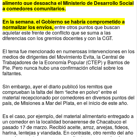
alimento que despacha el Ministerio de Desarrollo Social
a comedores comunitarios.
En la semana, el Gobierno se habría comprometido a
normalizar los envíos,
entre otros puntos que buscan
aquietar este frente de conflicto que se suma a las
diferencias con los gremios docentes y con la CGT.
El tema fue mencionado en numerosas intervenciones en los
medios de dirigentes del Movimiento Evita, la Central de
Trabajadores de la Economía Popular (CTEP) y Barrios de
Pie. Pero nunca hubo una confirmación oficial sobre los
faltantes.
Sin embargo, ayer el diario publicó los remitos que
comprueban la falta del ítem “leche en polvo” entre el
material recepcionado por comedores en diversos puntos del
país, de Misiones a Mar del Plata, en el inicio de este año.
Es el caso, por ejemplo, del material alimentario entregado a
un comedor en la localidad bonaerense de Chacabuco el
pasado 17 de marzo. Recibió aceite, arroz, arvejas, fideos,
harina, lentejas y viandada. En contraste, otro remito del año