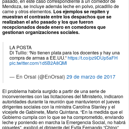
pasado, en este caso correspondiente a un comedor de
Mendoza, se incluye además leche en polvo, picadillo de
carne y otros elementos.
Los ejemplos se repiten y
muestran el contraste entre los despachos que se
realizaban el año pasado y los que fueron
recepcionados desde enero en comedores que
gestionan organizaciones sociales.
LA POSTA
Di Tullio: “No tienen plata para los docentes y hay una
compra de armas a EE.UU.”
https://t.co/pz9DUp5aFH
pic.twitter.com/1d5B2A8QMl
— En Orsai (@EnOrsai)
29 de marzo de 2017
El problema habría surgido a partir de una serie de
inconvenientes con las licitaciones del Ministerio, indicaron
autoridades durante la reunión que mantuvieron el jueves
dirigentes sociales con la ministra Carolina Stanley y el
vicejefe de Gabinete, Mario Quintana. “En la medida que el
Gobierno cumpla con lo que se ha comprometido, enviando
leche y poniendo en marcha la Emergencia Social, no habrá
piquetes”, explicó el dirigente del Evita Fernando “Chino”