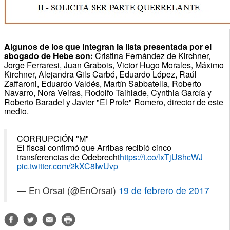
Algunos de los que integran la lista presentada por el
abogado de Hebe son:
Cristina Fernández de Kirchner,
Jorge Ferraresi, Juan Grabois, Victor Hugo Morales, Máximo
Kirchner, Alejandra Gils Carbó, Eduardo López, Raúl
Zaffaroni, Eduardo Valdés, Martín Sabbatella, Roberto
Navarro, Nora Veiras, Rodolfo Taihlade, Cynthia García y
Roberto Baradel y Javier "El Profe" Romero, director de este
medio.
CORRUPCIÓN "M"
El fiscal confirmó que Arribas recibió cinco
transferencias de Odebrecht
https://t.co/lxTjU8hcWJ
pic.twitter.com/2kXC8IwUvp
— En Orsai (@EnOrsai)
19 de febrero de 2017