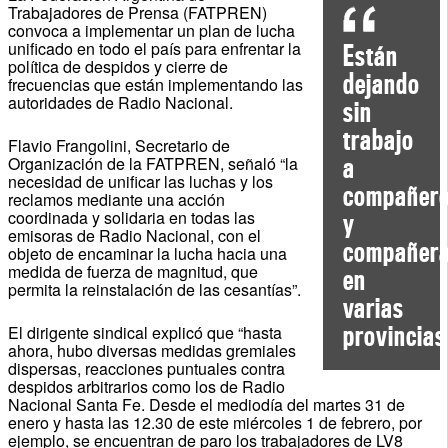
Trabajadores de Prensa (FATPREN)
convoca a implementar un plan de lucha
unificado en todo el país para enfrentar la
Están
política de despidos y cierre de
dejando
frecuencias que están implementando las
autoridades de Radio Nacional.
sin
trabajo
Flavio Frangolini, Secretario de
a
Organización de la FATPREN, señaló “la
necesidad de unificar las luchas y los
compañer
reclamos mediante una acción
coordinada y solidaria en todas las
y
emisoras de Radio Nacional, con el
compañer
objeto de encaminar la lucha hacia una
medida de fuerza de magnitud, que
en
permita la reinstalación de las cesantías”.
varias
provincias
El dirigente sindical explicó que “hasta
ahora, hubo diversas medidas gremiales
dispersas, reacciones puntuales contra
despidos arbitrarios como los de Radio
Nacional Santa Fe. Desde el mediodía del martes 31 de
enero y hasta las 12.30 de este miércoles 1 de febrero, por
ejemplo, se encuentran de paro los trabajadores de LV8