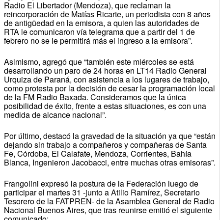
Radio El Libertador (Mendoza), que reclaman la
reincorporación de Matías Ricarte, un periodista con 8 años
de antigüedad en la emisora, a quien las autoridades de
RTA le comunicaron vía telegrama que a partir del 1 de
febrero no se le permitirá más el ingreso a la emisora”.
Asimismo, agregó que “también este miércoles se está
desarrollando un paro de 24 horas en LT14 Radio General
Urquiza de Paraná, con asistencia a los lugares de trabajo,
como protesta por la decisión de cesar la programación local
de la FM Radio Baxada. Consideramos que la única
posibilidad de éxito, frente a estas situaciones, es con una
medida de alcance nacional”.
Por último, destacó la gravedad de la situación ya que “están
dejando sin trabajo a compañeros y compañeras de Santa
Fe, Córdoba, El Calafate, Mendoza, Corrientes, Bahía
Blanca, Ingenieron Jacobacci, entre muchas otras emisoras”.
Frangolini expresó la postura de la Federación luego de
participar el martes 31 -junto a Atilio Ramírez, Secretario
Tesorero de la FATPREN- de la Asamblea General de Radio
Nacional Buenos Aires, que tras reunirse emitió el siguiente
comunicado: