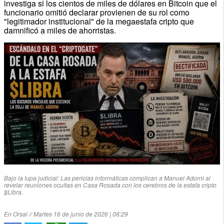
investiga si los cientos de miles de dólares en Bitcoin que el
funcionario omitió declarar provienen de su rol como
"legitimador institucional" de la megaestafa cripto que
damnificó a miles de ahorristas.
Bajo la lupa judicial: Las pericias informáticas complican a Manuel Adorni al
revelar reuniones ocultas en Casa Rosada con los cerebros de la estafa cripto
$Libra.
En Orsai // Martes 16 de junio de 2026 | 08:29