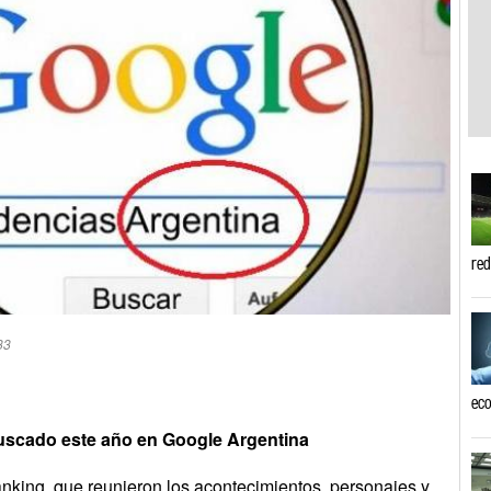
re
33
eco
buscado este año en Google Argentina
nking, que reunieron los acontecimientos, personajes y