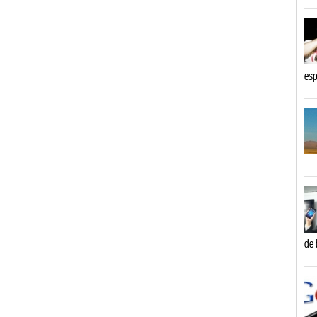
esp
de 