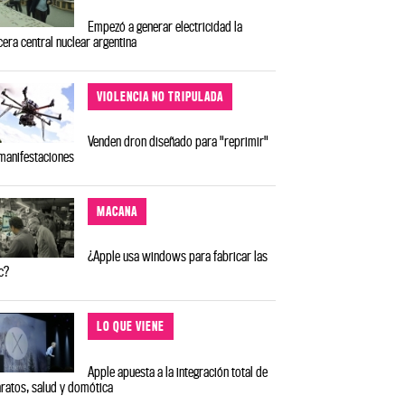
Empezó a generar electricidad la
cera central nuclear argentina
VIOLENCIA NO TRIPULADA
Venden dron diseñado para "reprimir"
manifestaciones
MACANA
¿Apple usa windows para fabricar las
c?
LO QUE VIENE
Apple apuesta a la integración total de
ratos, salud y domótica