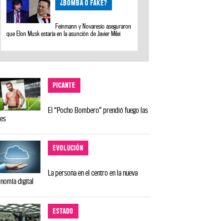
¿BOMBA O FAKE?
Feinmann y Novaresio aseguraron
que Elon Musk estaría en la asunción de Javier Milei
PICANTE
El “Pocho Bombero” prendió fuego las
des
EVOLUCIÓN
La persona en el centro en la nueva
nomía digital
ESTADO