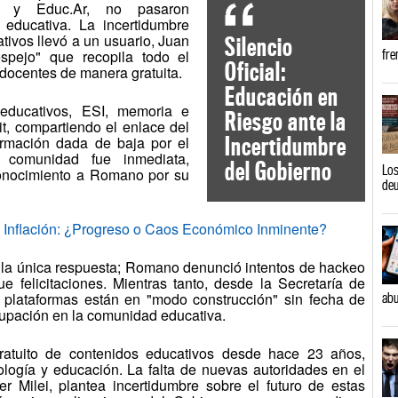
ad y Educ.Ar, no pasaron
educativa. La incertidumbre
tivos llevó a un usuario, Juan
Silencio
pejo" que recopila todo el
fre
Oficial:
 docentes de manera gratuita.
Educación en
educativos, ESI, memoria e
Riesgo ante la
it, compartiendo el enlace del
Incertidumbre
ormación dada de baja por el
 comunidad fue inmediata,
del Gobierno
Los
onocimiento a Romano por su
de
Inflación: ¿Progreso o Caos Económico Inminente?
e la única respuesta; Romano denunció intentos de hackeo
e felicitaciones. Mientras tanto, desde la Secretaría de
plataformas están en "modo construcción" sin fecha de
abu
upación en la comunidad educativa.
ratuito de contenidos educativos desde hace 23 años,
ología y educación. La falta de nuevas autoridades en el
er Milei, plantea incertidumbre sobre el futuro de estas