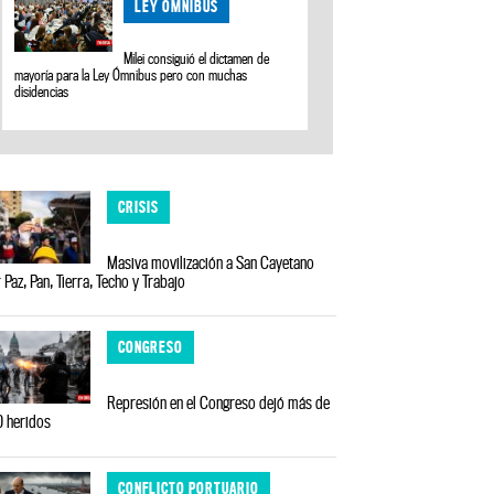
LEY ÓMNIBUS
Milei consiguió el dictamen de
mayoría para la Ley Ómnibus pero con muchas
disidencias
CRISIS
Masiva movilización a San Cayetano
 Paz, Pan, Tierra, Techo y Trabajo
CONGRESO
Represión en el Congreso dejó más de
 heridos
CONFLICTO PORTUARIO