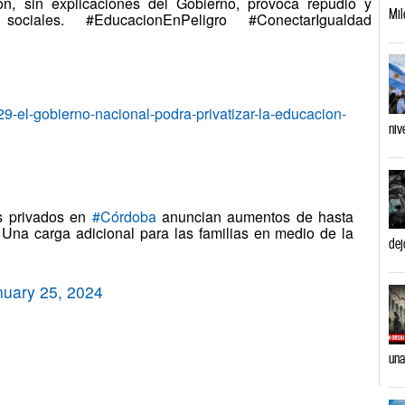
ión, sin explicaciones del Gobierno, provoca repudio y
Mil
ociales. #EducacionEnPeligro #ConectarIgualdad
9-el-gobierno-nacional-podra-privatizar-la-educacion-
niv
s privados en
#Córdoba
anuncian aumentos de hasta
Una carga adicional para las familias en medio de la
dej
nuary 25, 2024
una