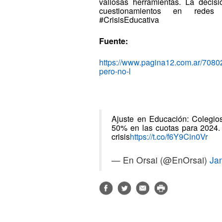
valiosas herramientas. La decis
cuestionamientos en redes s
#CrisisEducativa
Fuente:
https://www.pagina12.com.ar/70802
pero-no-l
Ajuste en Educación: Colegio
50% en las cuotas para 2024. 
crisis
https://t.co/f6Y9Cin0Vr
— En Orsai (@EnOrsai)
Ja