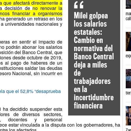
a que afectará directamente a
La decisión de
no renovar la
ncos financiar a organismos
Milei golpea
mañ
ha generado un retraso en los
cal
los salarios
e a universidades nacionales y
estatales:
Cambio en
meras en sentir el impacto de
normativa del
no podrán abonar los salarios
osición del Banco Central, que
Banco Central
exj
siones desde octubre de 2019,
os al pago de haberes de un
deja a miles
instituciones saldar las deudas
de
esoro Nacional, sin incurrir en
trabajadores
en la
la que el 52,8% “desaprueba
tie
incertidumbre
financiera
i ha decidido suspender esta
dores de diversos sectores,
as, docentes y personal
ece estar vinculada a la disputa con los gobernadores, ha
ntre los afectados.
Zam