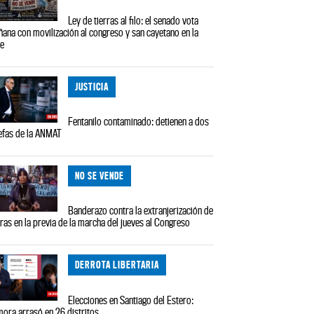
Ley de tierras al filo: el senado vota
ana con movilización al congreso y san cayetano en la
le
JUSTICIA
Fentanilo contaminado: detienen a dos
efas de la ANMAT
NO SE VENDE
Banderazo contra la extranjerización de
rras en la previa de la marcha del jueves al Congreso
DERROTA LIBERTARIA
Elecciones en Santiago del Estero:
ora arrasó en 26 distritos