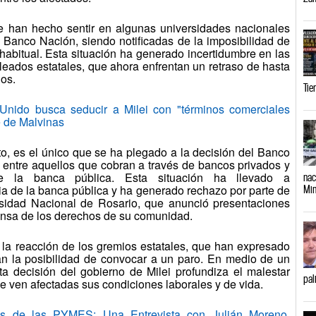
e han hecho sentir en algunas universidades nacionales
Banco Nación, siendo notificadas de la imposibilidad de
habitual. Esta situación ha generado incertidumbre en las
ados estatales, que ahora enfrentan un retraso de hasta
ios.
Tie
do busca seducir a Milei con "términos comerciales
e de Malvinas
, es el único que se ha plegado a la decisión del Banco
entre aquellos que cobran a través de bancos privados y
 de la banca pública. Esta situación ha llevado a
nac
ia de la banca pública y ha generado rechazo por parte de
Min
rsidad Nacional de Rosario, que anunció presentaciones
fensa de los derechos de su comunidad.
la reacción de los gremios estatales, que han expresado
an la posibilidad de convocar a un paro. En medio de un
sta decisión del gobierno de Milei profundiza el malestar
pal
ue ven afectadas sus condiciones laborales y de vida.
s de las PYMES: Una Entrevista con Julián Moreno,