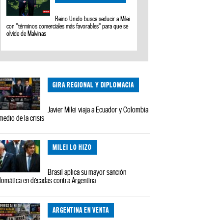
Reino Unido busca seducir a Milei
con "términos comerciales más favorables" para que se
olvide de Malvinas
GIRA REGIONAL Y DIPLOMACIA
Javier Milei viaja a Ecuador y Colombia
medio de la crisis
MILEI LO HIZO
Brasil aplica su mayor sanción
lomática en décadas contra Argentina
ARGENTINA EN VENTA