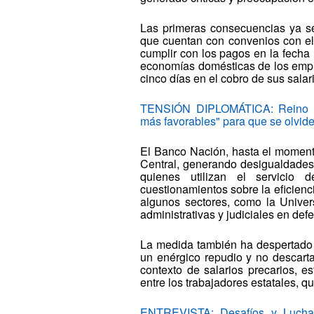
Las primeras consecuencias ya s
que cuentan con convenios con el 
cumplir con los pagos en la fecha 
economías domésticas de los emple
cinco días en el cobro de sus salar
TENSIÓN DIPLOMÁTICA: Reino Uni
más favorables" para que se olvid
El Banco Nación, hasta el momento
Central, generando desigualdades 
quienes utilizan el servicio
cuestionamientos sobre la eficienc
algunos sectores, como la Unive
administrativas y judiciales en de
La medida también ha despertado 
un enérgico repudio y no descart
contexto de salarios precarios, e
entre los trabajadores estatales, q
ENTREVISTA: Desafíos y Lucha