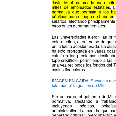
Javier Milei ha tomado una medid
miles de empleados estatales
. 
normativa que permitía a los ba
públicos para el pago de haberes
salarios, afectando principalment
otros entes gubernamentales.
Las universidades fueron las pri
esta medida, al enterarse de que 
en la fecha acostumbrada. La disp
ha sido prorrogada en varias oca
eximía a los préstamos destinad
tope crediticio, permitiendo a las 
una vez recibidos los fondos del T
costos financieros.
IMAGEN EN CAIDA: Encuesta reve
totalmente” la gestión de Milei
Sin embargo, el gobierno de Mile
normativa, afectando a trabaja
incluyendo médicos, policí
administrativo. La medida, que par
generado críticas y preocupación e