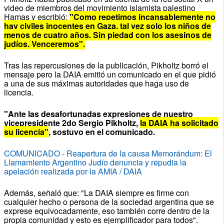
video de miembros del movimiento islamista palestino
Hamas y escribió:
"Como repetimos incansablemente no
hay civiles inocentes en Gaza, tal vez solo los niños de
menos de cuatro años. Sin piedad con los asesinos de
judíos. Venceremos".
Tras las repercusiones de la publicación, Pikholtz borró el
mensaje pero la DAIA emitió un comunicado en el que pidió
a una de sus máximas autoridades que haga uso de
licencia.
"Ante las desafortunadas expresiones de nuestro
vicepresidente 2do Sergio Pikholtz,
la DAIA ha solicitado
su licencia"
, sostuvo en el comunicado.
COMUNICADO - Reapertura de la causa Memorándum: El
Llamamiento Argentino Judío denuncia y repudia la
apelación realizada por la AMIA / DAIA
Además, señaló que: "La DAIA siempre es firme con
cualquier hecho o persona de la sociedad argentina que se
exprese equivocadamente, eso también corre dentro de la
propia comunidad y esto es ejemplificador para todos".