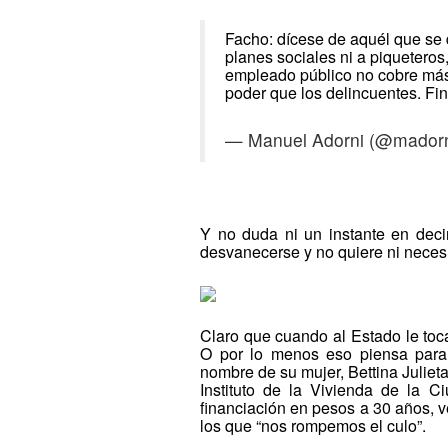
Facho: dícese de aquél que se
planes sociales ni a piqueteros
empleado público no cobre más
poder que los delincuentes. Fin
— Manuel Adorni (@mador
Y no duda ni un instante en deci
desvanecerse y no quiere ni neces
Claro que cuando al Estado le toca
O por lo menos eso piensa para
nombre de su mujer, Bettina Julieta 
Instituto de la Vivienda de la 
financiación en pesos a 30 años, v
los que “nos rompemos el culo”.