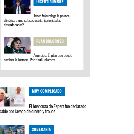
INCERTIDUMBRE
Javier Milei relega la política
climática a una subsecretaría: ¿prioridades
desenfocadas?
PLAN DOLOROSO
Anuncios: El plan que puede
cambiar la historia. Por Raúl Dellatorre
MUY COMPLICADO
El financista de Espert fue declarado
pable por lavado de dinero y fraude
SOBERANÍA