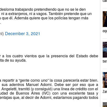
cal
 desloma trabajando pretendiendo que no se le den
, ni a extranjeros, ni a vagos. También pretende que un
 que él. Además quiere que los policías tengan más
.
exj
ni)
December 3, 2021
r a los cuatro vientos que la presencia del Estado debe
ita de su ayuda.
tie
 repartir a “gente como uno” la cosa parecería estar bien.
 sus adentros Manuel Adorni. Debe ser por eso que a
Angeletti, tramitó (y consiguió) una línea de crédito con el
Zam
Ciudad de Buenos Aires (IVC) con una excelente tasa y
entajas que, al decir de Adorni, estaríamos pagando todos