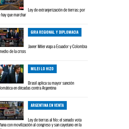
Ley de extranjerización de tierras: por
 hay que marchar
GIRA REGIONAL Y DIPLOMACIA
Javier Milei viaja a Ecuador y Colombia
medio de la crisis
MILEI LO HIZO
Brasil aplica su mayor sanción
lomática en décadas contra Argentina
ARGENTINA EN VENTA
Ley de tierras al filo: el senado vota
ana con movilización al congreso y san cayetano en la