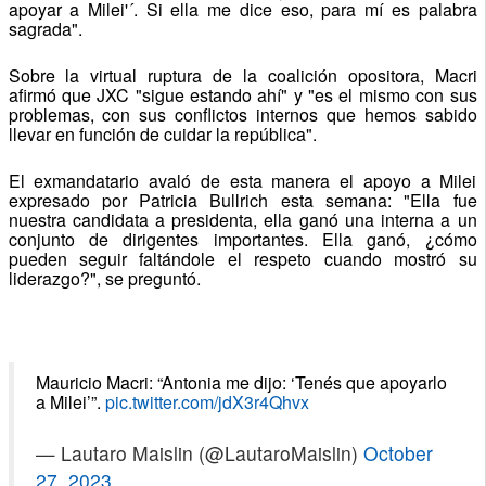
apoyar a Milei'´. Si ella me dice eso, para mí es palabra
sagrada".
Sobre la virtual ruptura de la coalición opositora, Macri
afirmó que JXC "sigue estando ahí" y "es el mismo con sus
problemas, con sus conflictos internos que hemos sabido
llevar en función de cuidar la república".
El exmandatario avaló de esta manera el apoyo a Milei
expresado por Patricia Bullrich esta semana: "Ella fue
nuestra candidata a presidenta, ella ganó una interna a un
conjunto de dirigentes importantes. Ella ganó, ¿cómo
pueden seguir faltándole el respeto cuando mostró su
liderazgo?", se preguntó.
Mauricio Macri: “Antonia me dijo: ‘Tenés que apoyarlo
a Milei’”.
pic.twitter.com/jdX3r4Qhvx
— Lautaro Maislin (@LautaroMaislin)
October
27, 2023