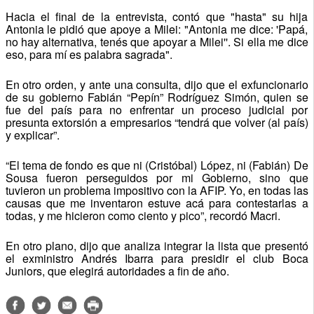
Hacia el final de la entrevista, contó que "hasta" su hija
Antonia le pidió que apoye a Milei: "Antonia me dice: 'Papá,
no hay alternativa, tenés que apoyar a Milei''. Si ella me dice
eso, para mí es palabra sagrada".
En otro orden, y ante una consulta, dijo que el exfuncionario
de su gobierno Fabián “Pepín” Rodríguez Simón, quien se
fue del país para no enfrentar un proceso judicial por
presunta extorsión a empresarios “tendrá que volver (al país)
y explicar”.
“El tema de fondo es que ni (Cristóbal) López, ni (Fabián) De
Sousa fueron perseguidos por mi Gobierno, sino que
tuvieron un problema impositivo con la AFIP. Yo, en todas las
causas que me inventaron estuve acá para contestarlas a
todas, y me hicieron como ciento y pico”, recordó Macri.
En otro plano, dijo que analiza integrar la lista que presentó
el exministro Andrés Ibarra para presidir el club Boca
Juniors, que elegirá autoridades a fin de año.