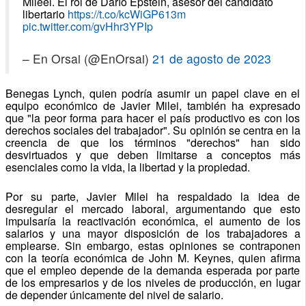
Mileel.
El rol de Darío Epstein, asesor del candidato
libertario
https://t.co/kcWiGP613m
pic.twitter.com/gvHhr3YPIp
– En Orsai (@EnOrsai)
21 de agosto de 2023
Benegas Lynch, quien podría asumir un papel clave en el
equipo económico de Javier Milei, también ha expresado
que "la peor forma para hacer el país productivo es con los
derechos sociales del trabajador".
Su opinión se centra en la
creencia de que los términos "derechos" han sido
desvirtuados y que deben limitarse a conceptos más
esenciales como la vida, la libertad y la propiedad.
Por su parte, Javier Milei ha respaldado la idea de
desregular el mercado laboral, argumentando que esto
impulsaría la reactivación económica, el aumento de los
salarios y una mayor disposición de los trabajadores a
emplearse.
Sin embargo, estas opiniones se contraponen
con la teoría económica de John M. Keynes, quien afirma
que el empleo depende de la demanda esperada por parte
de los empresarios y de los niveles de producción, en lugar
de depender únicamente del nivel de salario.