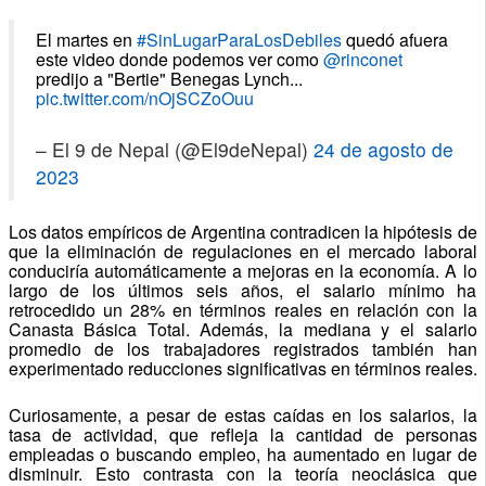
El martes en
#SinLugarParaLosDebiles
quedó afuera
este video donde podemos ver como
@rinconet
predijo a "Bertie" Benegas Lynch...
pic.twitter.com/nOjSCZoOuu
– El 9 de Nepal (@El9deNepal)
24 de agosto de
2023
Los datos empíricos de Argentina contradicen la hipótesis de
que la eliminación de regulaciones en el mercado laboral
conduciría automáticamente a mejoras en la economía.
A lo
largo de los últimos seis años, el salario mínimo ha
retrocedido un 28% en términos reales en relación con la
Canasta Básica Total.
Además, la mediana y el salario
promedio de los trabajadores registrados también han
experimentado reducciones significativas en términos reales.
Curiosamente, a pesar de estas caídas en los salarios, la
tasa de actividad, que refleja la cantidad de personas
empleadas o buscando empleo, ha aumentado en lugar de
disminuir.
Esto contrasta con la teoría neoclásica que