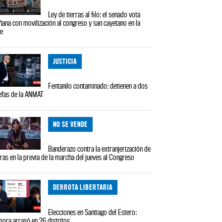
Ley de tierras al filo: el senado vota
ana con movilización al congreso y san cayetano en la
le
JUSTICIA
Fentanilo contaminado: detienen a dos
efas de la ANMAT
NO SE VENDE
Banderazo contra la extranjerización de
rras en la previa de la marcha del jueves al Congreso
DERROTA LIBERTARIA
Elecciones en Santiago del Estero:
ora arrasó en 26 distritos