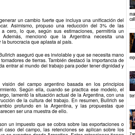
mañ
cal
 generar un cambio fuerte que incluya una unificación del
ncar. Asimismo, propuso una reducción del 3% de las
 a cero, lo que, según sus estimaciones, permitiría un
o. Además, mencionó que la Argentina necesita una
 la burocracia que aplasta al país.
Bullrich aseguró que es inviolable y que se necesita mano
exj
s tomadores de tierras. También destacó la importancia de
a entrar al mundo del trabajo para poder tener dignidad y
a visión del campo argentino basada en los principios
miento. Según ella, cuando se practica ese modelo, el
argo, lamentó la situación actual de la Argentina, con una
tie
ucción de la cultura del trabajo. En resumen, Bullrich se
ambio profundo en la Argentina, y las propuestas que
arecen ser una muestra de ello.
son un impuesto que se cobra sobre las exportaciones o
el caso del campo, las retenciones se aplican sobre los
Zam
ue se exportan desde Argentina. Estas retenciones tienen