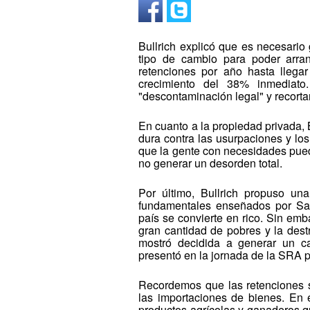
Bullrich explicó que es necesario
tipo de cambio para poder arra
retenciones por año hasta llegar
crecimiento del 38% inmediat
"descontaminación legal" y recortar
En cuanto a la propiedad privada, 
dura contra las usurpaciones y lo
que la gente con necesidades pued
no generar un desorden total.
Por último, Bullrich propuso un
fundamentales enseñados por Sar
país se convierte en rico. Sin emb
gran cantidad de pobres y la destr
mostró decidida a generar un c
presentó en la jornada de la SRA p
Recordemos que las retenciones 
las importaciones de bienes. En 
productos agrícolas y ganaderos q