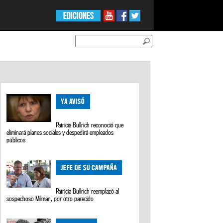
EDICIONES
YA AVISÓ
Patricia Bullrich reconoció que
eliminará planes sociales y despedirá empleados
públicos
JEFE DE SU CAMPAÑA
Patricia Bullrich reemplazó al
sospechoso Milman, por otro parecido