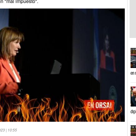
un "mal impuesto".
en 
dip
023 | 10:55