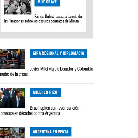
MUY GRAVE
Patricia Bullrich acusa a Larreta de
las filtraciones sobre los oscuros contratos de Milman
GIRA REGIONAL Y DIPLOMACIA
Javier Milei viaja a Ecuador y Colombia
medio de la crisis
MILEI LO HIZO
Brasil aplica su mayor sanción
lomática en décadas contra Argentina
ARGENTINA EN VENTA