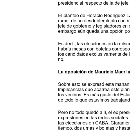
presidencial respecto de la de jef
El planteo de Horacio Rodríguez Lar
rumor de un desdoblemiento con res
jefe de gobierno y legisladores en 
embargo aún queda una opción posi
Es decir, las elecciones en la mis
habría mesas con boletas correspon
los candidatos exclusivamente de l
no.
La oposición de Mauricio Macri a
Sobre esto se expresó esta mañana 
implicancias que acarrea este plan
los vecinos. Es más gasto del Estad
de todo lo que estuvimos trabajand
Pero no todo quedó allí, el ex pres
expresiones en las redes sociales:
las elecciones en CABA. Clarament
tiempo, dos urnas y boletas y hasta