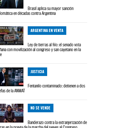
Brasil aplica su mayor sanción
lomática en décadas contra Argentina
ARGENTINA EN VENTA
Ley de tierras al filo: el senado vota
ana con movilización al congreso y san cayetano en la
le
JUSTICIA
Fentanilo contaminado: detienen a dos
efas de la ANMAT
NO SE VENDE
Banderazo contra la extranjerización de
rras en la previa de la marcha del jueves al Congreso