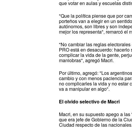
que votar en aulas y escuelas disti
"Que la política piense que por cam
porteños van a elegir en un sentid
autónomos, son libres y son indepe
mejor los representa", remarcó el 
"No cambiar las reglas electorales
PRO está en desacuerdo: hacerlo 
complicar la vida de la gente, perj
maniobras", agregó Macri.
Por último, agregó: "Los argentino
cambio y con menos paciencia par
no complicarles la vida y no esta
va a manipular en algo".
El olvido selectivo de Macri
Macri, en su supuesto apego a las 
que era jefe de Gobierno de la Ciu
Ciudad respecto de las nacionales