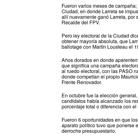
Fueron varios meses de campaña; el
Ciudad, en donde Larreta se impuso
allí nuevamente ganó Larreta, por
Recalde del FPV.
Pero ley electoral de la Ciudad dic
obtener mayoría absoluta, que Larre
ballotage con Martín Lousteau el 19
Años dorados en donde aparentement
que significa una campaña elector
al ruedo electoral, con las PASO 
donde competían el propio Mauricio
Frente Renovador.
En octubre fue la elección general
candidatos había alcanzado los res
porcentaje total o diferencia con e
Fueron 6 oportunidades en que los
aparato político tuvo que ponerse e
derroche presupuestario.