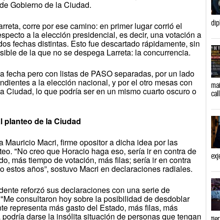
e de Gobierno de la Ciudad.
dip
reta, corre por ese camino: en primer lugar corrió el
pecto a la elección presidencial, es decir, una votación a
dos fechas distintas. Esto fue descartado rápidamente, sin
ble de la que no se despega Larreta: la concurrencia.
ma fecha pero con listas de PASO separadas, por un lado
dientes a la elección nacional, y por el otro mesas con
mañ
a Ciudad, lo que podría ser en un mismo cuarto oscuro o
cal
l planteo de la Ciudad
Mauricio Macri, firme opositor a dicha idea por las
teo. "No creo que Horacio haga eso, sería ir en contra de
exj
o, más tiempo de votación, más filas; sería ir en contra
o estos años”, sostuvo Macri en declaraciones radiales.
idente reforzó sus declaraciones con una serie de
 "Me consultaron hoy sobre la posibilidad de desdoblar
e representa más gasto del Estado, más filas, más
 podría darse la insólita situación de personas que tengan
tie