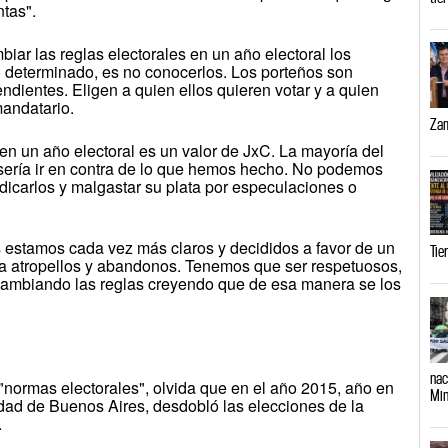
ntas".
biar las reglas electorales en un año electoral los
o determinado, es no conocerlos. Los porteños son
ndientes. Eligen a quien ellos quieren votar y a quien
mandatario.
Zam
 en un año electoral es un valor de JxC. La mayoría del
sería ir en contra de lo que hemos hecho. No podemos
udicarlos y malgastar su plata por especulaciones o
s estamos cada vez más claros y decididos a favor de un
Tie
a atropellos y abandonos. Tenemos que ser respetuosos,
r cambiando las reglas creyendo que de esa manera se los
nac
"normas electorales", olvida que en el año 2015, año en
Min
dad de Buenos Aires, desdobló las elecciones de la
.