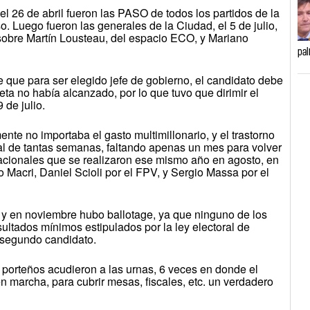
 26 de abril fueron las PASO de todos los partidos de la
. Luego fueron las generales de la Ciudad, el 5 de julio,
 sobre Martín Lousteau, del espacio ECO, y Mariano
pal
e que para ser elegido jefe de gobierno, el candidato debe
ta no había alcanzado, por lo que tuvo que dirimir el
 de julio.
e no importaba el gasto multimillonario, y el trastorno
al de tantas semanas, faltando apenas un mes para volver
nacionales que se realizaron ese mismo año en agosto, en
 Macri, Daniel Scioli por el FPV, y Sergio Massa por el
, y en noviembre hubo ballotage, ya que ninguno de los
ultados mínimos estipulados por la ley electoral de
l segundo candidato.
 porteños acudieron a las urnas, 6 veces en donde el
n marcha, para cubrir mesas, fiscales, etc. un verdadero