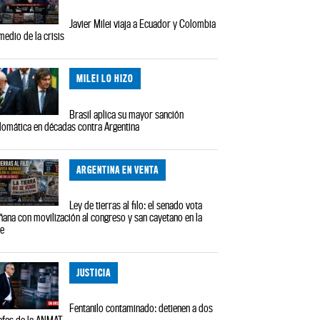
Javier Milei viaja a Ecuador y Colombia
medio de la crisis
MILEI LO HIZO
Brasil aplica su mayor sanción
lomática en décadas contra Argentina
ARGENTINA EN VENTA
Ley de tierras al filo: el senado vota
ana con movilización al congreso y san cayetano en la
le
JUSTICIA
Fentanilo contaminado: detienen a dos