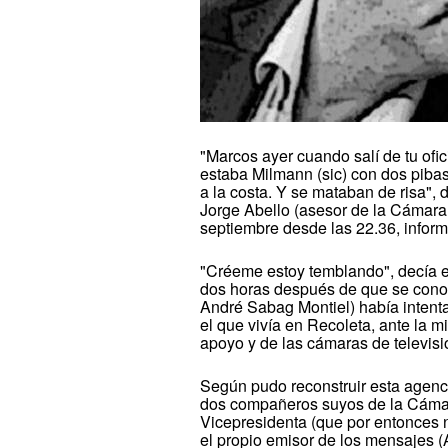
"Marcos ayer cuando salí de tu ofi
estaba Milmann (sic) con dos piba
a la costa. Y se mataban de risa",
Jorge Abello (asesor de la Cámara 
septiembre desde las 22.36, inform
"Créeme estoy temblando", decía e
dos horas después de que se conoc
André Sabag Montiel) había intentad
el que vivía en Recoleta, ante la 
apoyo y de las cámaras de televis
Según pudo reconstruir esta agenci
dos compañeros suyos de la Cámara
Vicepresidenta (que por entonces n
el propio emisor de los mensajes (A