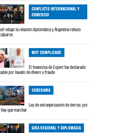
CONFLICTO INTERNACIONAL Y
COMERCIO
sil rebajó la relación diplomática y Argentina rehusó
culparse
MUY COMPLICADO
El financista de Espert fue declarado
pable por lavado de dinero y fraude
SOBERANÍA
Ley de extranjerización de tierras: por
 hay que marchar
GIRA REGIONAL Y DIPLOMACIA