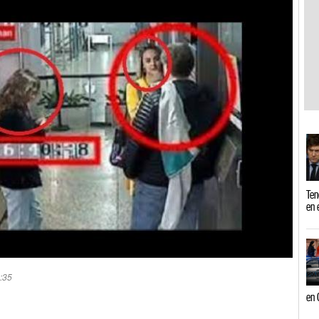
Ten
en 
0:35
en 