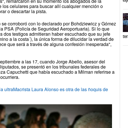
exj
aís", remarcaron en su momento los abogados de la
e los celulares para buscar allí cualquier mención o
rar o descartar la pista.
igo) se corroboró con lo declarado por Bohdziewicz y Gómez
a PSA (Policía de Seguridad Aeroportuaria). Si lo que
s dos testigos admitieran haber escuchado que su jefe
tie
ino a la costa´), la única forma de dilucidar la verdad de
ece que será a través de alguna confesión inesperada",
septiembre a las 17, cuando Jorge Abello, asesor del
putados, se presentó en los tribunales federales de
za Capuchetti que había escuchado a Milman referirse a
ocurriera.
ultraMacrista Laura Alonso es otra de las ñoquis de