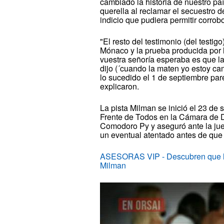
cambiado la historia de nuestro p
querella al reclamar el secuestro d
indicio que pudiera permitir corrobo
"El resto del testimonio (del test
Mónaco y la prueba producida por l
vuestra señoría esperaba es que la
dijo (´cuando la maten yo estoy cam
lo sucedido el 1 de septiembre par
explicaron.
La pista Milman se inició el 23 de 
Frente de Todos en la Cámara de Di
Comodoro Py y aseguró ante la jue
un eventual atentado antes de que 
ASESORAS VIP - Descubren que la 
Milman