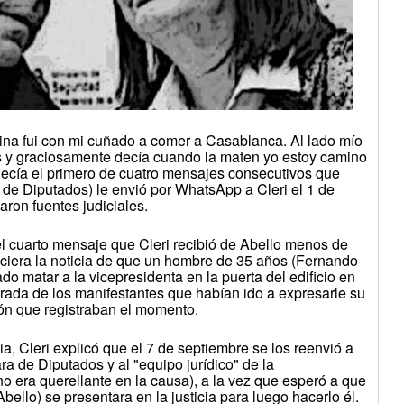
cina fui con mi cuñado a comer a Casablanca. Al lado mío
s y graciosamente decía cuando la maten yo estoy camino
 decía el primero de cuatro mensajes consecutivos que
de Diputados) le envió por WhatsApp a Cleri el 1 de
aron fuentes judiciales.
l cuarto mensaje que Cleri recibió de Abello menos de
iera la noticia de que un hombre de 35 años (Fernando
o matar a la vicepresidenta en la puerta del edificio en
mirada de los manifestantes que habían ido a expresarle su
ión que registraban el momento.
a, Cleri explicó que el 7 de septiembre se los reenvió a
 de Diputados y al "equipo jurídico" de la
o era querellante en la causa), a la vez que esperó a que
bello) se presentara en la justicia para luego hacerlo él.