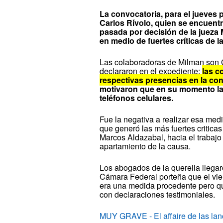
La convocatoria, para el jueves p
Carlos Rívolo, quien se encuentr
pasada por decisión de la jueza 
en medio de fuertes críticas de la
Las colaboradoras de Milman son 
declararon en el expediente:
las c
respectivas presencias en la con
motivaron que en su momento la 
teléfonos celulares.
Fue la negativa a realizar esa medi
que generó las más fuertes critica
Marcos Aldazabal, hacia el trabajo
apartamiento de la causa.
Los abogados de la querella llegar
Cámara Federal porteña que el vie
era una medida procedente pero qu
con declaraciones testimoniales.
MUY GRAVE - El affaire de las lan