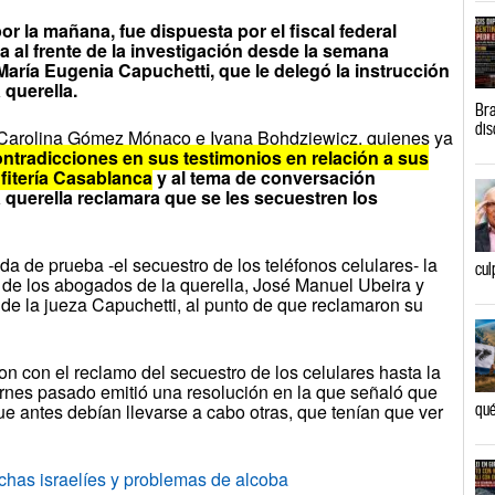
or la mañana, fue dispuesta por el fiscal federal
a al frente de la investigación desde la semana
María Eugenia Capuchetti, que le delegó la instrucción
 querella.
Bra
dis
Carolina Gómez Mónaco e Ivana Bohdziewicz, quienes ya
ontradicciones en sus testimonios en relación a sus
fitería Casablanca
y al tema de conversación
querella reclamara que se les secuestren los
da de prueba -el secuestro de los teléfonos celulares- la
cul
s de los abogados de la querella, José Manuel Ubeira y
 de la jueza Capuchetti, al punto de que reclamaron su
on con el reclamo del secuestro de los celulares hasta la
rnes pasado emitió una resolución en la que señaló que
e antes debían llevarse a cabo otras, que tenían que ver
qué
chas israelíes y problemas de alcoba