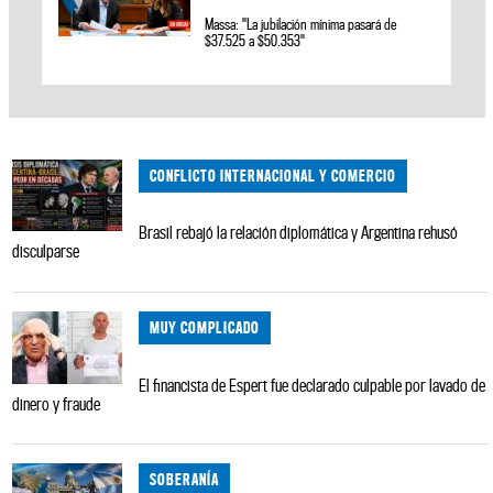
Massa: "La jubilación mínima pasará de
$37.525 a $50.353"
CONFLICTO INTERNACIONAL Y COMERCIO
Brasil rebajó la relación diplomática y Argentina rehusó
disculparse
MUY COMPLICADO
El financista de Espert fue declarado culpable por lavado de
dinero y fraude
SOBERANÍA