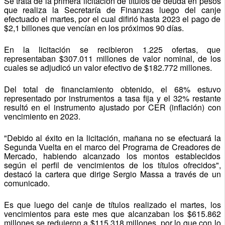
Se trata de la primera licitación de títulos de deuda en pesos
que realiza la Secretaría de Finanzas luego del canje
efectuado el martes, por el cual difirió hasta 2023 el pago de
$2,1 billones que vencían en los próximos 90 días.
En la licitación se recibieron 1.225 ofertas, que
representaban $307.011 millones de valor nominal, de los
cuales se adjudicó un valor efectivo de $182.772 millones.
Del total de financiamiento obtenido, el 68% estuvo
representado por instrumentos a tasa fija y el 32% restante
resultó en el instrumento ajustado por CER (inflación) con
vencimiento en 2023.
"Debido al éxito en la licitación, mañana no se efectuará la
Segunda Vuelta en el marco del Programa de Creadores de
Mercado, habiendo alcanzado los montos establecidos
según el perfil de vencimientos de los títulos ofrecidos",
destacó la cartera que dirige Sergio Massa a través de un
comunicado.
Es que luego del canje de títulos realizado el martes, los
vencimientos para este mes que alcanzaban los $615.862
millones se redujeron a $115.318 millones, por lo que con lo