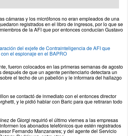
 las cámaras y los micrófonos no eran empleados de una
edaron registrados en el libro de ingresos, por lo que se
 miembros de la AFI que por entonces conducían Gustavo
ón del exjefe de Contrainteligencia de AFI que
 con el espionaje en el BAPRO
nte, fueron colocados en las primeras semanas de agosto
s después de que un agente penitenciario detectara un
sobre el techo de un pabellón y le informara del hallazgo
illon se contactó de inmediato con el entonces director
ghetti, y le pidió hablar con Baric para que retiraran todo
nez de Giorgi requirió el último viernes a las empresas
e informen los abonados telefónicos que estén registrados
asesor Fernando Manzanares; y del agente del Servicio