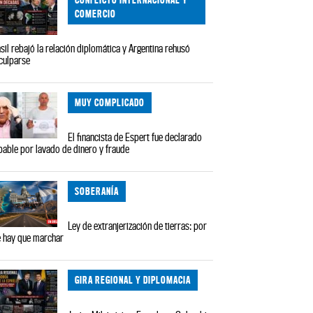
COMERCIO
sil rebajó la relación diplomática y Argentina rehusó
culparse
MUY COMPLICADO
El financista de Espert fue declarado
pable por lavado de dinero y fraude
SOBERANÍA
Ley de extranjerización de tierras: por
 hay que marchar
GIRA REGIONAL Y DIPLOMACIA