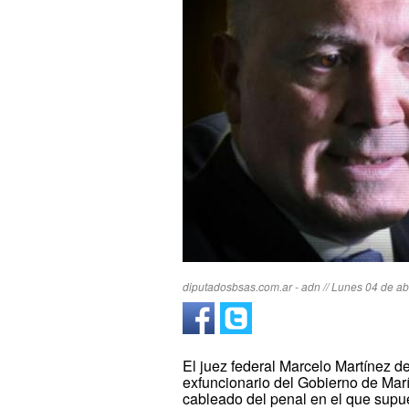
diputadosbsas.com.ar - adn // Lunes 04 de abr
El juez federal Marcelo Martínez 
exfuncionario del Gobierno de Marí
cableado del penal en el que supu