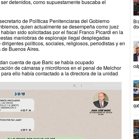
 ser detenidos, como supuestamente buscaba el
secretario de Políticas Penitenciaras del Gobierno
Bra
ambiemos, quien actualmente se desempeña como juez
dis
abían sido solicitadas por el fiscal Franco Picardi en la
uestas maniobras de espionaje ilegal desplegadas
irigentes políticos, sociales, religiosos, periodistas y en
ia de Buenos Aires.
 dan cuenta de que Baric se había ocupado
cul
cación de cámaras y micrófonos en el penal de Melchor
para ello había contactado a la directora de la unidad
.
qué