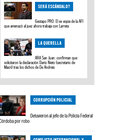
SERÁ ESCÁNDALO?
Gestapo PRO: El ex espia de la AFI
que amenazó al juez ahora trabaja con Larreta
LA QUERELLA
ARA San Juan: confirman que
solicitaron la declaración Darío Nieto (secretario de
Macri) tras los dichos de De Andreis
CORRUPCIÓN POLICIAL
Detuvieron al jefe de la Policía Federal
Córdoba por robo
CONFLICTO INTERNACIONAL Y