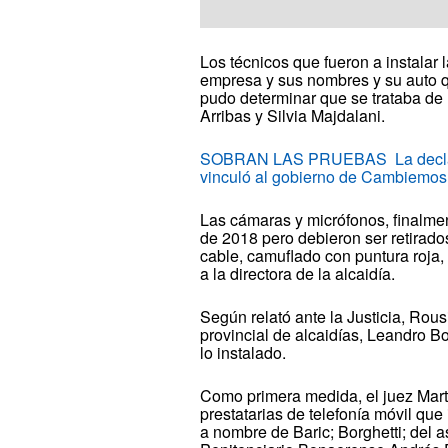
Los técnicos que fueron a instalar
empresa y sus nombres y su auto qu
pudo determinar que se trataba de
Arribas y Silvia Majdalani.
SOBRAN LAS PRUEBAS La declaraci
vinculó al gobierno de Cambiemos
Las cámaras y micrófonos, finalme
de 2018 pero debieron ser retirado
cable, camuflado con puntura roja, 
a la directora de la alcaidía.
Según relató ante la Justicia, Rous
provincial de alcaidías, Leandro Bor
lo instalado.
Como primera medida, el juez Martí
prestatarias de telefonía móvil qu
a nombre de Baric; Borghetti; del 