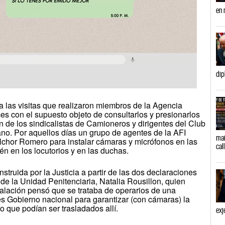
en 
dip
 las visitas que realizaron miembros de la Agencia
ces con el supuesto objeto de consultarlos y presionarlos
 de los sindicalistas de Camioneros y dirigentes del Club
o. Por aquellos días un grupo de agentes de la AFI
mañ
elchor Romero para instalar cámaras y micrófonos en las
cal
n en los locutorios y en las duchas.
struida por la Justicia a partir de las dos declaraciones
 de la Unidad Penitenciaria, Natalia Rousillon, quien
talación pensó que se trataba de operarios de una
s Gobierno nacional para garantizar (con cámaras) la
o que podían ser trasladados allí.
exj