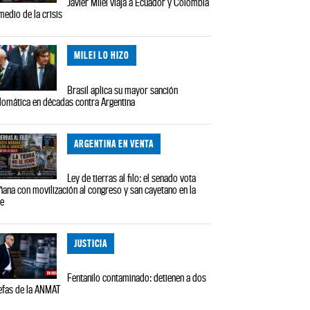
Javier Milei viaja a Ecuador y Colombia
medio de la crisis
MILEI LO HIZO
Brasil aplica su mayor sanción
lomática en décadas contra Argentina
ARGENTINA EN VENTA
Ley de tierras al filo: el senado vota
ana con movilización al congreso y san cayetano en la
le
JUSTICIA
Fentanilo contaminado: detienen a dos
efas de la ANMAT