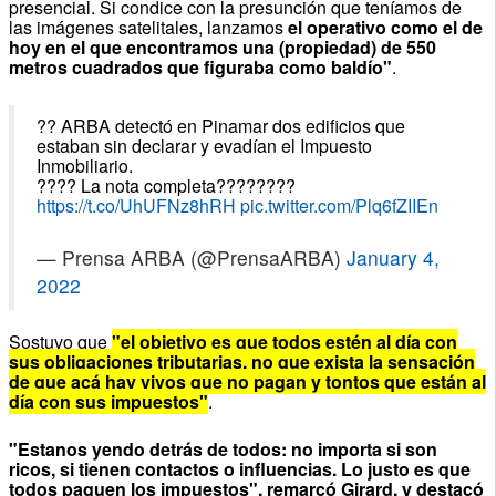
presencial. Si condice con la presunción que teníamos de
las imágenes satelitales, lanzamos
el operativo como el de
hoy en el que encontramos una (propiedad) de 550
metros cuadrados que figuraba como baldío"
.
?? ARBA detectó en Pinamar dos edificios que
estaban sin declarar y evadían el Impuesto
Inmobiliario.
???? La nota completa????????
https://t.co/UhUFNz8hRH
pic.twitter.com/Plq6fZIIEn
— Prensa ARBA (@PrensaARBA)
January 4,
2022
Sostuvo que
"el objetivo es que todos estén al día con
sus obligaciones tributarias, no que exista la sensación
de que acá hay vivos que no pagan y tontos que están al
día con sus impuestos"
.
"Estanos yendo detrás de todos: no importa si son
ricos, si tienen contactos o influencias. Lo justo es que
todos paguen los impuestos", remarcó Girard, y destacó