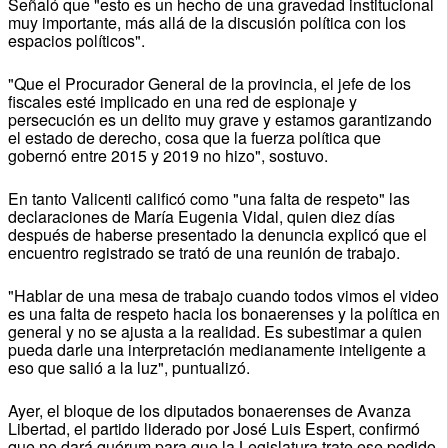
Señaló que "esto es un hecho de una gravedad institucional
muy importante, más allá de la discusión política con los
espacios políticos".
"Que el Procurador General de la provincia, el jefe de los
fiscales esté implicado en una red de espionaje y
persecución es un delito muy grave y estamos garantizando
el estado de derecho, cosa que la fuerza política que
gobernó entre 2015 y 2019 no hizo", sostuvo.
En tanto Valicenti calificó como "una falta de respeto" las
declaraciones de María Eugenia Vidal, quien diez días
después de haberse presentado la denuncia explicó que el
encuentro registrado se trató de una reunión de trabajo.
"Hablar de una mesa de trabajo cuando todos vimos el video
es una falta de respeto hacia los bonaerenses y la política en
general y no se ajusta a la realidad. Es subestimar a quien
pueda darle una interpretación medianamente inteligente a
eso que salió a la luz", puntualizó.
Ayer, el bloque de los diputados bonaerenses de Avanza
Libertad, el partido liderado por José Luis Espert, confirmó
que no dará quórum para que la Legislatura trate ese pedido