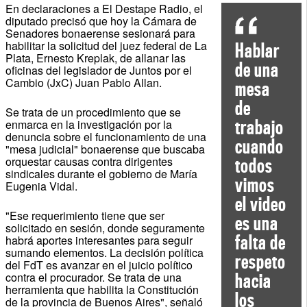
En declaraciones a El Destape Radio, el
diputado precisó que hoy la Cámara de
Senadores bonaerense sesionará para
habilitar la solicitud del juez federal de La
Hablar
Plata, Ernesto Kreplak, de allanar las
de una
oficinas del legislador de Juntos por el
Cambio (JxC) Juan Pablo Allan.
mesa
de
Se trata de un procedimiento que se
trabajo
enmarca en la investigación por la
denuncia sobre el funcionamiento de una
cuando
"mesa judicial" bonaerense que buscaba
orquestar causas contra dirigentes
todos
sindicales durante el gobierno de María
vimos
Eugenia Vidal.
el video
"Ese requerimiento tiene que ser
es una
solicitado en sesión, donde seguramente
falta de
habrá aportes interesantes para seguir
sumando elementos. La decisión política
respeto
del FdT es avanzar en el juicio político
contra el procurador. Se trata de una
hacia
herramienta que habilita la Constitución
los
de la provincia de Buenos Aires", señaló