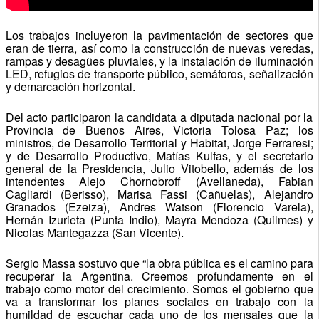
Los trabajos incluyeron la pavimentación de sectores que
eran de tierra, así como la construcción de nuevas veredas,
rampas y desagües pluviales, y la instalación de iluminación
LED, refugios de transporte público, semáforos, señalización
y demarcación horizontal.
Del acto participaron la candidata a diputada nacional por la
Provincia de Buenos Aires, Victoria Tolosa Paz; los
ministros, de Desarrollo Territorial y Habitat, Jorge Ferraresi;
y de Desarrollo Productivo, Matías Kulfas, y el secretario
general de la Presidencia, Julio Vitobello, además de los
intendentes Alejo Chornobroff (Avellaneda), Fabian
Cagliardi (Berisso), Marisa Fassi (Cañuelas), Alejandro
Granados (Ezeiza), Andres Watson (Florencio Varela),
Hernán Izurieta (Punta Indio), Mayra Mendoza (Quilmes) y
Nicolas Mantegazza (San Vicente).
Sergio Massa sostuvo que “la obra pública es el camino para
recuperar la Argentina. Creemos profundamente en el
trabajo como motor del crecimiento. Somos el gobierno que
va a transformar los planes sociales en trabajo con la
humildad de escuchar cada uno de los mensajes que la