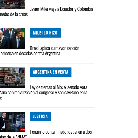
Javier Milei viaja a Ecuador y Colombia
medio de la crisis
MILEI LO HIZO
Brasil aplica su mayor sanción
lomática en décadas contra Argentina
ARGENTINA EN VENTA
Ley de tierras al filo: el senado vota
ana con movilización al congreso y san cayetano en la
le
JUSTICIA
Fentanilo contaminado: detienen a dos
efas de la ANMAT