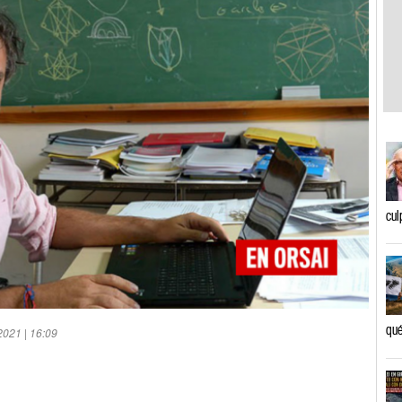
cul
qué
2021 | 16:09