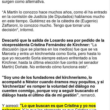
surgen como alternativa.
"A Martín lo conozco hace muchos años, como él ha entrado
en la comisión de Justicia (de Diputados) hablamos mucho
en este tiempo. Gutiérrez es de la cátedra de (Eugenio)
Zaffaroni, lo conozco mucho. Tengo que tomar una
decisión", informó.
Descartó que la salida de Losardo sea por pedido de la
vicepresidenta Cristina Fernández de Kirchner:
"La
discusión (que se plantea en los medios) fue que se va
Marcela y entra un kirchnerista como Soria, pero hasta lo
que yo recuerdo Soria siempre estuvo enfrentado a los
Kirchner, hasta la última elección fue contra (el senador
Martín) Doñate. No entiendo cómo funciona esto".
"Soy uno de los fundadores del kirchnerismo, lo
acompañé a Néstor cuando éramos muy poquitos, y si
'kirchnerizar' es romper la voluntad del diálogo no
cuenten conmigo, porque voy a seguir buscando el
diálogo hasta el último día de mi gestión"
, remarcó.
Y agregó:
"Lo que buscan es que Cristina y yo nos
peleemos.
Y lo que los atormenta es que Cristina y yo