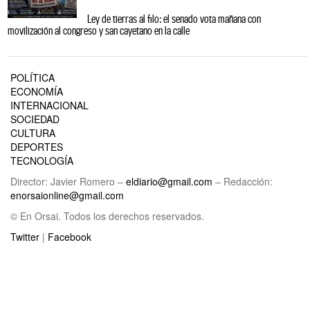
Ley de tierras al filo: el senado vota mañana con
movilización al congreso y san cayetano en la calle
POLÍTICA
ECONOMÍA
INTERNACIONAL
SOCIEDAD
CULTURA
DEPORTES
TECNOLOGÍA
Director: Javier Romero –
eldiario@gmail.com
– Redacción:
enorsaionline@gmail.com
© En Orsai. Todos los derechos reservados.
Twitter
|
Facebook