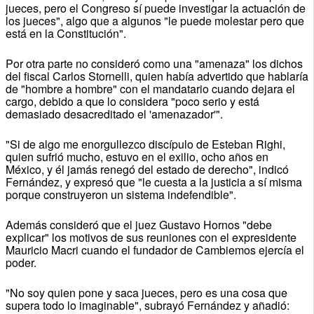
jueces, pero el Congreso sí puede investigar la actuación de
los jueces", algo que a algunos "le puede molestar pero que
está en la Constitución".
Por otra parte no consideró como una "amenaza" los dichos
del fiscal Carlos Stornelli, quien había advertido que hablaría
de "hombre a hombre" con el mandatario cuando dejara el
cargo, debido a que lo considera "poco serio y está
demasiado desacreditado el 'amenazador'".
"Si de algo me enorgullezco discípulo de Esteban Righi,
quien sufrió mucho, estuvo en el exilio, ocho años en
México, y él jamás renegó del estado de derecho", indicó
Fernández, y expresó que "le cuesta a la justicia a sí misma
porque construyeron un sistema indefendible".
Además consideró que el juez Gustavo Hornos "debe
explicar" los motivos de sus reuniones con el expresidente
Mauricio Macri cuando el fundador de Cambiemos ejercía el
poder.
"No soy quien pone y saca jueces, pero es una cosa que
supera todo lo imaginable", subrayó Fernández y añadió: