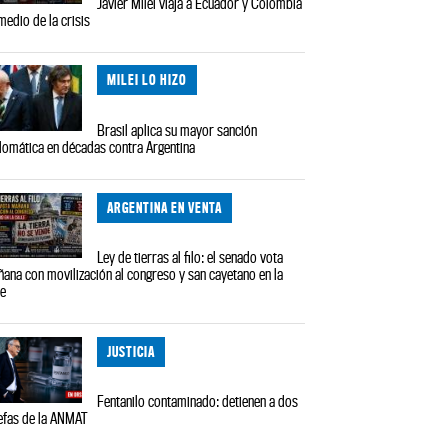
Javier Milei viaja a Ecuador y Colombia
medio de la crisis
MILEI LO HIZO
Brasil aplica su mayor sanción
lomática en décadas contra Argentina
ARGENTINA EN VENTA
Ley de tierras al filo: el senado vota
ana con movilización al congreso y san cayetano en la
le
JUSTICIA
Fentanilo contaminado: detienen a dos
efas de la ANMAT