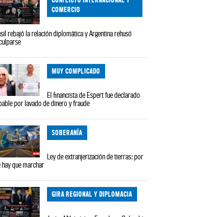
COMERCIO
sil rebajó la relación diplomática y Argentina rehusó
culparse
MUY COMPLICADO
El financista de Espert fue declarado
pable por lavado de dinero y fraude
SOBERANÍA
Ley de extranjerización de tierras: por
 hay que marchar
GIRA REGIONAL Y DIPLOMACIA