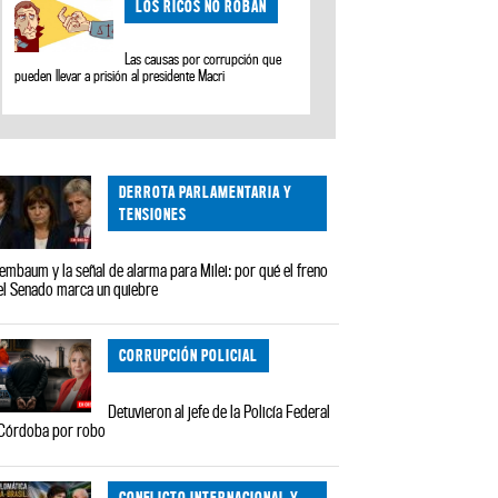
LOS RICOS NO ROBAN
Las causas por corrupción que
pueden llevar a prisión al presidente Macri
DERROTA PARLAMENTARIA Y
TENSIONES
embaum y la señal de alarma para Milei: por qué el freno
el Senado marca un quiebre
CORRUPCIÓN POLICIAL
Detuvieron al jefe de la Policía Federal
Córdoba por robo
CONFLICTO INTERNACIONAL Y