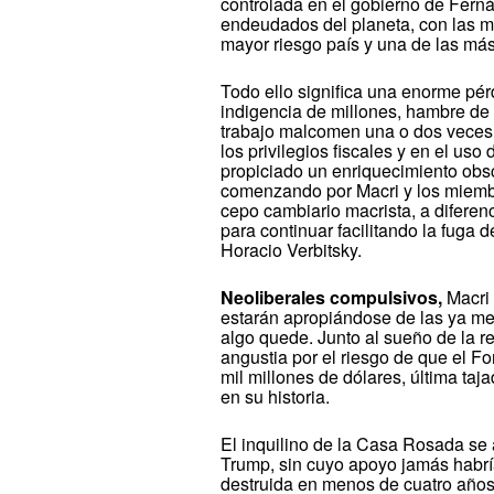
controlada en el gobierno de Fern
endeudados del planeta, con las má
mayor riesgo país y una de las má
Todo ello significa una enorme pér
indigencia de millones, hambre de
trabajo malcomen una o dos veces a
los privilegios fiscales y en el us
propiciado un enriquecimiento obsc
comenzando por Macri y los miembr
cepo cambiario macrista, a diferen
para continuar facilitando la fuga 
Horacio Verbitsky.
Neoliberales compulsivos,
Macri 
estarán apropiándose de las ya me
algo quede. Junto al sueño de la r
angustia por el riesgo de que el Fo
mil millones de dólares, última taj
en su historia.
El inquilino de la Casa Rosada se
Trump, sin cuyo apoyo jamás habr
destruida en menos de cuatro años 