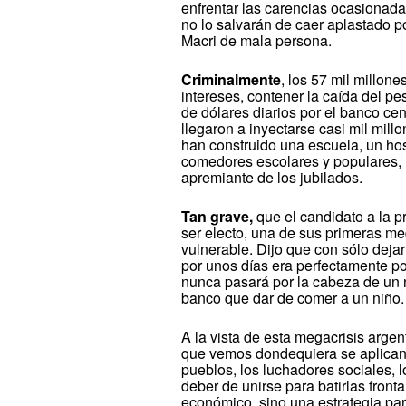
enfrentar las carencias ocasionada
no lo salvarán de caer aplastado po
Macri de mala persona.
Criminalmente
, los 57 mil millon
intereses, contener la caída del pe
de dólares diarios por el banco cen
llegaron a inyectarse casi mil mil
han construido una escuela, un ho
comedores escolares y populares, 
apremiante de los jubilados.
Tan grave,
que el candidato a la p
ser electo, una de sus primeras me
vulnerable. Dijo que con sólo dejar
por unos días era perfectamente po
nunca pasará por la cabeza de un 
banco que dar de comer a un niño.
A la vista de esta megacrisis argen
que vemos dondequiera se aplican l
pueblos, los luchadores sociales, l
deber de unirse para batirlas fron
económico, sino una estrategia para