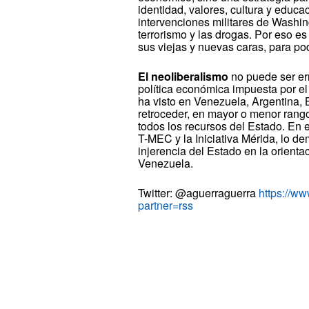
identidad, valores, cultura y educac
intervenciones militares de Washin
terrorismo y las drogas. Por eso es
sus viejas y nuevas caras, para pod
El neoliberalismo
no puede ser err
política económica impuesta por e
ha visto en Venezuela, Argentina, B
retroceder, en mayor o menor rango
todos los recursos del Estado. En 
T-MEC y la Iniciativa Mérida, lo de
injerencia del Estado en la orienta
Venezuela.
Twitter: @aguerraguerra
https://w
partner=rss