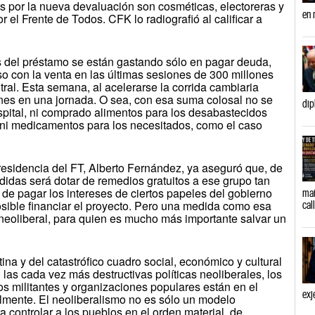
s por la nueva devaluación son cosméticas, electoreras y
en 
r el Frente de Todos. CFK lo radiografió al calificar a
es del préstamo se están gastando sólo en pagar deuda,
so con la venta en las últimas sesiones de 300 millones
tral. Esta semana, al acelerarse la corrida cambiaria
lones en una jornada. O sea, con esa suma colosal no se
dip
spital, ni comprado alimentos para los desabastecidos
ni medicamentos para los necesitados, como el caso
residencia del FT, Alberto Fernández, ya aseguró que, de
didas será dotar de remedios gratuitos a ese grupo tan
 de pagar los intereses de ciertos papeles del gobierno
mañ
sible financiar el proyecto. Pero una medida como esa
cal
neoliberal, para quien es mucho más importante salvar un
tina y del catastrófico cuadro social, económico y cultural
as cada vez más destructivas políticas neoliberales, los
os militantes y organizaciones populares están en el
exj
talmente. El neoliberalismo no es sólo un modelo
 controlar a los pueblos en el orden material, de