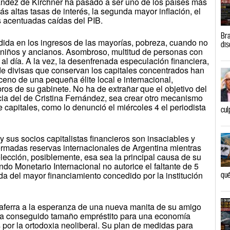
ández de Kirchner ha pasado a ser uno de los países más
s altas tasas de interés, la segunda mayor inflación, el
s acentuadas caídas del PIB.
Bra
dida en los ingresos de las mayorías, pobreza, cuando no
dis
 niños y ancianos. Asombroso, multitud de personas con
l día. A la vez, la desenfrenada especulación financiera,
o de divisas que conservan los capitales concentrados han
eno de una pequeña élite local e internacional,
os de su gabinete. No ha de extrañar que el objetivo del
cia del de Cristina Fernández, sea crear otro mecanismo
de capitales, como lo denunció el miércoles 4 el periodista
cul
y sus socios capitalistas financieros son insaciables y
rmadas reservas internacionales de Argentina mientras
elección, posiblemente, esa sea la principal causa de su
ndo Monetario Internacional no autorice el faltante de 5
ada del mayor financiamiento concedido por la institución
qué
 aferra a la esperanza de una nueva manita de su amigo
ía conseguido tamaño empréstito para una economía
por la ortodoxia neoliberal. Su plan de medidas para