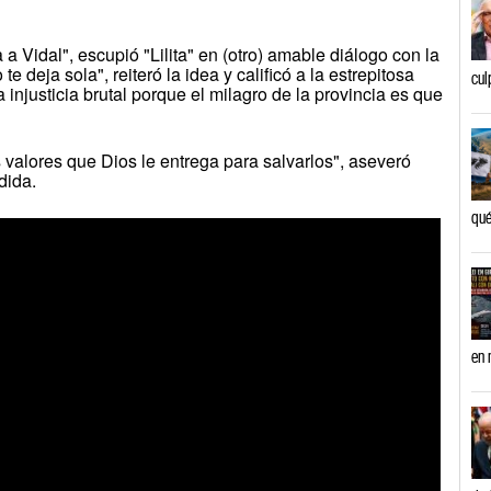
 a Vidal", escupió "Lilita" en (otro) amable diálogo con la
 deja sola", reiteró la idea y calificó a la estrepitosa
cul
injusticia brutal porque el milagro de la provincia es que
 valores que Dios le entrega para salvarlos", aseveró
dida.
qué
en 