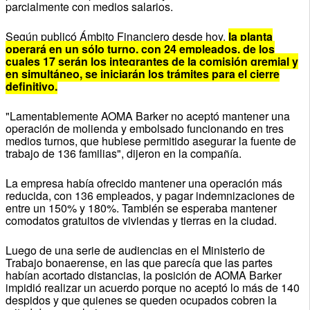
parcialmente con medios salarios.
Según publicó Ámbito Financiero desde hoy,
la planta
operará en un sólo turno, con 24 empleados, de los
cuales 17 serán los integrantes de la comisión gremial y
en simultáneo, se iniciarán los trámites para el cierre
definitivo.
"Lamentablemente AOMA Barker no aceptó mantener una
operación de molienda y embolsado funcionando en tres
medios turnos, que hubiese permitido asegurar la fuente de
trabajo de 136 familias", dijeron en la compañía.
La empresa había ofrecido mantener una operación más
reducida, con 136 empleados, y pagar indemnizaciones de
entre un 150% y 180%. También se esperaba mantener
comodatos gratuitos de viviendas y tierras en la ciudad.
Luego de una serie de audiencias en el Ministerio de
Trabajo bonaerense, en las que parecía que las partes
habían acortado distancias, la posición de AOMA Barker
impidió realizar un acuerdo porque no aceptó lo más de 140
despidos y que quienes se queden ocupados cobren la