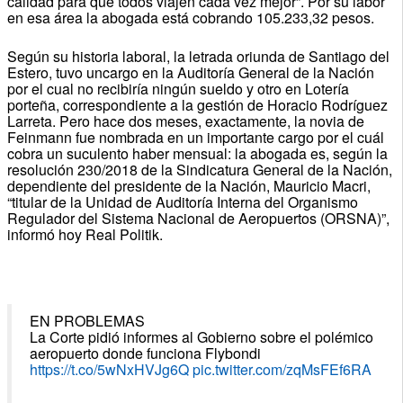
calidad para que todos viajen cada vez mejor”. Por su labor
en esa área la abogada está cobrando 105.233,32 pesos.
Según su historia laboral, la letrada oriunda de Santiago del
Estero, tuvo uncargo en la Auditoría General de la Nación
por el cual no recibiría ningún sueldo y otro en Lotería
porteña, correspondiente a la gestión de Horacio Rodríguez
Larreta. Pero hace dos meses, exactamente, la novia de
Feinmann fue nombrada en un importante cargo por el cuál
cobra un suculento haber mensual: la abogada es, según la
resolución 230/2018 de la Sindicatura General de la Nación,
dependiente del presidente de la Nación, Mauricio Macri,
“titular de la Unidad de Auditoría Interna del Organismo
Regulador del Sistema Nacional de Aeropuertos (ORSNA)”,
informó hoy Real Politik.
EN PROBLEMAS
La Corte pidió informes al Gobierno sobre el polémico
aeropuerto donde funciona Flybondi
https://t.co/5wNxHVJg6Q
pic.twitter.com/zqMsFEf6RA