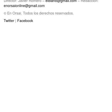
Director: Javier Romero –
eldiario@gmail.com
– Redacción:
enorsaionline@gmail.com
© En Orsai. Todos los derechos reservados.
Twitter
|
Facebook