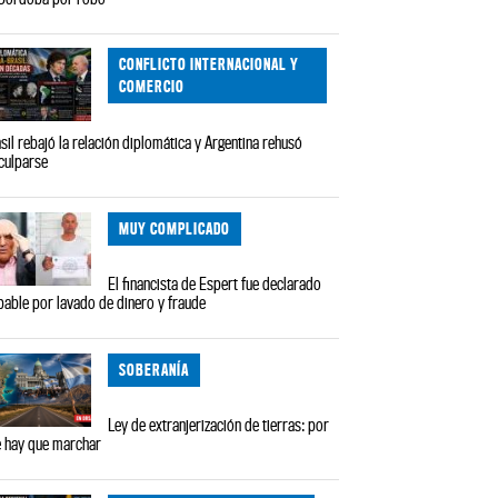
CONFLICTO INTERNACIONAL Y
COMERCIO
sil rebajó la relación diplomática y Argentina rehusó
culparse
MUY COMPLICADO
El financista de Espert fue declarado
pable por lavado de dinero y fraude
SOBERANÍA
Ley de extranjerización de tierras: por
 hay que marchar