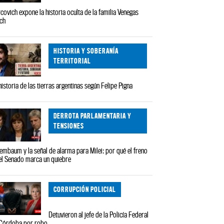
covich expone la historia oculta de la familia Venegas
ch
HISTORIA Y SOBERANÍA
TERRITORIAL
historia de las tierras argentinas según Felipe Pigna
DERROTA PARLAMENTARIA Y
TENSIONES
embaum y la señal de alarma para Milei: por qué el freno
el Senado marca un quiebre
CORRUPCIÓN POLICIAL
Detuvieron al jefe de la Policía Federal
Córdoba por robo