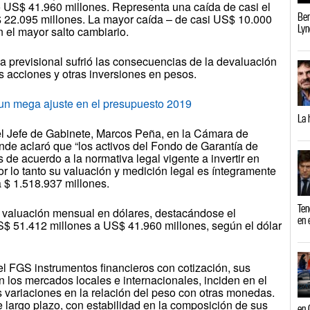
o US$ 41.960 millones. Representa una caída de casi el
Ber
 22.095 millones. La mayor caída – de casi US$ 10.000
Lyn
n el mayor salto cambiario.
ma previsional sufrió las consecuencias de la devaluación
as acciones y otras inversiones en pesos.
n mega ajuste en el presupuesto 2019
La 
l Jefe de Gabinete, Marcos Peña, en la Cámara de
nde aclaró que “los activos del Fondo de Garantía de
de acuerdo a la normativa legal vigente a invertir en
or lo tanto su valuación y medición legal es íntegramente
 $ 1.518.937 millones.
Ten
a valuación mensual en dólares, destacándose el
en 
$ 51.412 millones a US$ 41.960 millones, según el dólar
el FGS instrumentos financieros con cotización, sus
n los mercados locales e internacionales, inciden en el
as variaciones en la relación del peso con otras monedas.
 largo plazo, con estabilidad en la composición de sus
en 