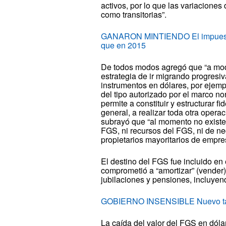
activos, por lo que las variacione
como transitorias”.
GANARON MINTIENDO El impuesto 
que en 2015
De todos modos agregó que “a mod
estrategia de ir migrando progresi
instrumentos en dólares, por ejemp
del tipo autorizado por el marco n
permite a constituir y estructurar fi
general, a realizar toda otra opera
subrayó que “al momento no exist
FGS, ni recursos del FGS, ni de n
propietarios mayoritarios de empre
El destino del FGS fue incluido en 
comprometió a “amortizar” (vender)
jubilaciones y pensiones, incluyen
GOBIERNO INSENSIBLE Nuevo tarif
La caída del valor del FGS en dól