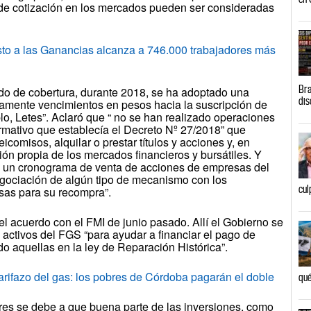
s de cotización en los mercados pueden ser consideradas
a las Ganancias alcanza a 746.000 trabajadores más
Bra
o de cobertura, durante 2018, se ha adoptado una
dis
vamente vencimientos en pesos hacia la suscripción de
lo, Letes”. Aclaró que “ no se han realizado operaciones
ormativo que establecía el Decreto Nº 27/2018” que
deicomisos, alquilar o prestar títulos y acciones y, en
ción propia de los mercados financieros y bursátiles. Y
e un cronograma de venta de acciones de empresas del
egociación de algún tipo de mecanismo con los
cul
sas para su recompra”.
el acuerdo con el FMI de junio pasado. Allí el Gobierno se
 activos del FGS “para ayudar a financiar el pago de
do aquellas en la ley de Reparación Histórica”.
azo del gas: los pobres de Córdoba pagarán el doble
qué
ares se debe a que buena parte de las inversiones, como