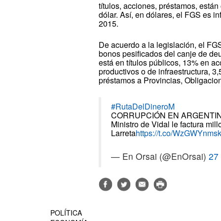
títulos, acciones, préstamos, está
dólar. Así, en dólares, el FGS es i
2015.
De acuerdo a la legislación, el FGS
bonos pesificados del canje de deu
está en títulos públicos, 13% en 
productivos o de infraestructura, 3
préstamos a Provincias, Obligacion
#RutaDelDineroM
CORRUPCIÓN EN ARGENTI
Ministro de Vidal le factura mi
Larreta
https://t.co/WzGWYnms
— En Orsai (@EnOrsai)
27
POLÍTICA