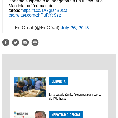
Bonadio suspendió la indagatoria a un funcionario
Macrista por “cúmulo de
tareas”
https://t.co/TA8gDnB0Ca
pic.twitter.com/zhPuRYcSsz
— En Orsai (@EnOrsai)
July 26, 2018
DENUNCIA
En la escuela técnica “se prepara un recorte
de 1400 horas”
NEPOTISMO OFICIAL