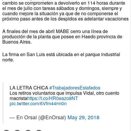
cambio se comprometen a devolverlo en 114 horas durante
el mes de julio con tareas sábados y domingos, siempre y
cuando mejore la situación ya que de no componerse el
próximo paso antes de los despidos es adelantar vacaciones
A finales del mes de abril MABE cerro una línea de
producción de la planta que posee en Haedo provincia de
Buenos Aires.
La firma en San Luis está ubicada en el parque industrial
norte.
LA LETRA CHICA
#TrabajadoresEstafados
Los retiros voluntarios que impulsa Vidal, otro cuento
macrista
https://t.co/HR0eazo8NT
pic.twitter.com/6Vfm44rm0n
— En Orsai (@EnOrsai)
May 29, 2018