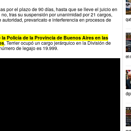
as por el plazo de 90 días, hasta que se lleve el juicio en
 o no, tras su suspensión por unanimidad por 21 cargos,
 autoridad, prevaricato e interferencia en procesos de
qué
 la Policía de la Provincia de Buenos Aires en las
ps
, Terrier ocupó un cargo jerárquico en la División de
 número de legajo es 19.999.
en 
dip
mañ