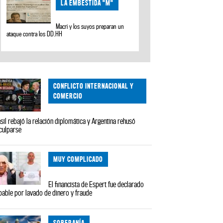
LA EMBESTIDA "M"
Macri y los suyos preparan un
ataque contra los DD.HH
CONFLICTO INTERNACIONAL Y
COMERCIO
sil rebajó la relación diplomática y Argentina rehusó
culparse
MUY COMPLICADO
El financista de Espert fue declarado
pable por lavado de dinero y fraude
SOBERANÍA