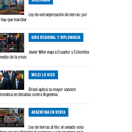
Ley de extranjerización de tierras: por
 hay que marchar
GIRA REGIONAL Y DIPLOMACIA
Javier Milei viaja a Ecuador y Colombia
medio de la crisis
MILEI LO HIZO
Brasil aplica su mayor sanción
lomática en décadas contra Argentina
ARGENTINA EN VENTA
Ley de tierras al filo: el senado vota
ana con movilización al congreso y san cayetano en la