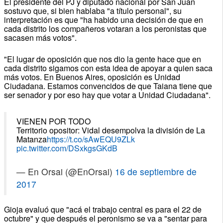
El presidente del PJ y diputado nacional por San Juan
sostuvo que, si bien hablaba "a título personal", su
interpretación es que "ha habido una decisión de que en
cada distrito los compañeros votaran a los peronistas que
sacasen más votos".
"El lugar de oposición que nos dio la gente hace que en
cada distrito sigamos con esta idea de apoyar a quien saca
más votos. En Buenos Aires, oposición es Unidad
Ciudadana. Estamos convencidos de que Taiana tiene que
ser senador y por eso hay que votar a Unidad Ciudadana".
VIENEN POR TODO
Territorio opositor: Vidal desempolva la división de La
Matanza
https://t.co/sAwEQU9ZLk
pic.twitter.com/DSxkgsGKdB
— En Orsai (@EnOrsai)
16 de septiembre de
2017
Gioja evaluó que "acá el trabajo central es para el 22 de
octubre" y que después el peronismo se va a "sentar para