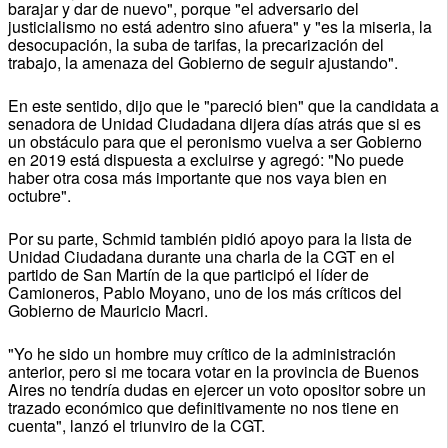
barajar y dar de nuevo", porque "el adversario del
justicialismo no está adentro sino afuera" y "es la miseria, la
desocupación, la suba de tarifas, la precarización del
trabajo, la amenaza del Gobierno de seguir ajustando".
En este sentido, dijo que le "pareció bien" que la candidata a
senadora de Unidad Ciudadana dijera días atrás que si es
un obstáculo para que el peronismo vuelva a ser Gobierno
en 2019 está dispuesta a excluirse y agregó: "No puede
haber otra cosa más importante que nos vaya bien en
octubre".
Por su parte, Schmid también pidió apoyo para la lista de
Unidad Ciudadana durante una charla de la CGT en el
partido de San Martín de la que participó el líder de
Camioneros, Pablo Moyano, uno de los más críticos del
Gobierno de Mauricio Macri.
"Yo he sido un hombre muy crítico de la administración
anterior, pero si me tocara votar en la provincia de Buenos
Aires no tendría dudas en ejercer un voto opositor sobre un
trazado económico que definitivamente no nos tiene en
cuenta", lanzó el triunviro de la CGT.