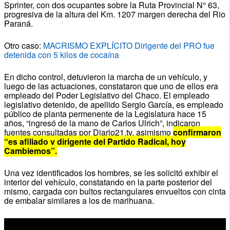
Sprinter, con dos ocupantes sobre la Ruta Provincial N° 63,
progresiva de la altura del Km. 1207 margen derecha del Rio
Paraná.
Otro caso:
MACRISMO EXPLÍCITO Dirigente del PRO fue
detenida con 5 kilos de cocaína
En dicho control, detuvieron la marcha de un vehículo, y
luego de las actuaciones, constataron que uno de ellos era
empleado del Poder Legislativo del Chaco. El empleado
legislativo detenido, de apellido Sergio García, es empleado
público de planta permenente de la Legislatura hace 15
años, “ingresó de la mano de Carlos Ulrich”, indicaron
fuentes consultadas por Diario21.tv, asimismo
confirmaron
“es afiliado y dirigente del Partido Radical, hoy
Cambiemos”.
Una vez identificados los hombres, se les solicitó exhibir el
interior del vehículo, constatando en la parte posterior del
mismo, cargada con bultos rectangulares envueltos con cinta
de embalar similares a los de marihuana.