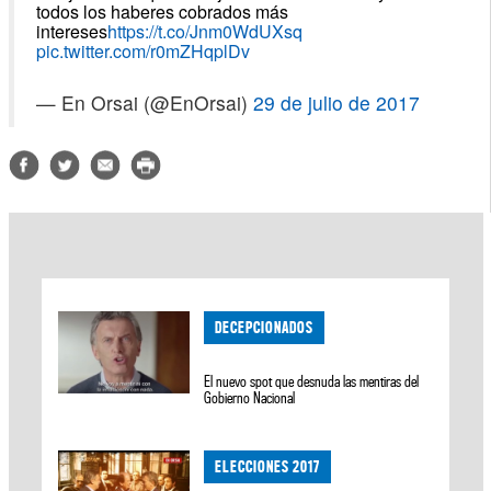
todos los haberes cobrados más
intereses
https://t.co/Jnm0WdUXsq
pic.twitter.com/r0mZHqplDv
— En Orsai (@EnOrsai)
29 de julio de 2017
DECEPCIONADOS
El nuevo spot que desnuda las mentiras del
Gobierno Nacional
ELECCIONES 2017