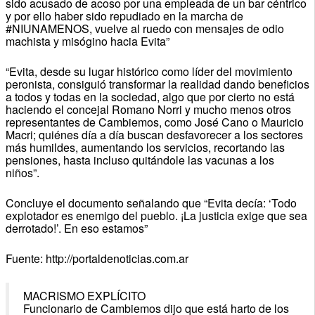
sido acusado de acoso por una empleada de un bar céntrico
y por ello haber sido repudiado en la marcha de
#NIUNAMENOS, vuelve al ruedo con mensajes de odio
machista y misógino hacia Evita”
“Evita, desde su lugar histórico como líder del movimiento
peronista, consiguió transformar la realidad dando beneficios
a todos y todas en la sociedad, algo que por cierto no está
haciendo el concejal Romano Norri y mucho menos otros
representantes de Cambiemos, como José Cano o Mauricio
Macri; quiénes día a día buscan desfavorecer a los sectores
más humildes, aumentando los servicios, recortando las
pensiones, hasta incluso quitándole las vacunas a los
niños”.
Concluye el documento señalando que “Evita decía: ‘Todo
explotador es enemigo del pueblo. ¡La justicia exige que sea
derrotado!’. En eso estamos”
Fuente: http://portaldenoticias.com.ar
MACRISMO EXPLÍCITO
Funcionario de Cambiemos dijo que está harto de los