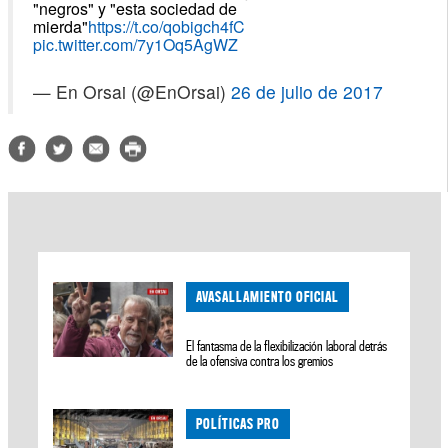
"negros" y "esta sociedad de
mierda"
https://t.co/qobigch4fC
pic.twitter.com/7y1Oq5AgWZ
— En Orsai (@EnOrsai)
26 de julio de 2017
AVASALLAMIENTO OFICIAL
El fantasma de la flexibilización laboral detrás
de la ofensiva contra los gremios
POLÍTICAS PRO