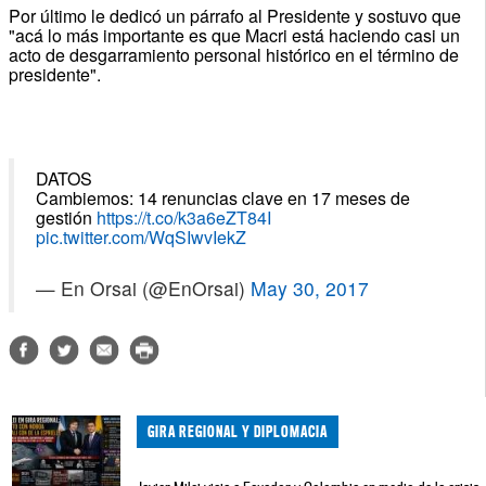
Por último le dedicó un párrafo al Presidente y sostuvo que
"acá lo más importante es que Macri está haciendo casi un
acto de desgarramiento personal histórico en el término de
presidente".
DATOS
Cambiemos: 14 renuncias clave en 17 meses de
gestión
https://t.co/k3a6eZT84I
pic.twitter.com/WqSIwvIekZ
— En Orsai (@EnOrsai)
May 30, 2017
GIRA REGIONAL Y DIPLOMACIA