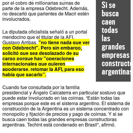
por el cobro de millonarias sumas de
Si se
parte de la empresa Odebrecht. Además,
busca
no descartó que parientes de Macri estén
involucrados.
caen
todas
La diputada oficialista señaló a un portal
las
mendocino que el titular de la AFI,
Gustavo Arribas,
"no tiene nada que ver
grandes
con Odebrecht". Pero sin embargo,
solicitó que sea desplazado de su
empresas
cargo porque hay "operaciones
construct
internacionales que quieren
apoderarse, retomar la AFI, para eso
argentinas
había que sacarlo”.
Cuando fue consultada por la familia
presidencial y Ángelo Calcaterra en particular sostuvo que
puede estar involucrado en las coimas. “Están todas las
empresas porque este es el sistema argentino. El sistema de
construcción de la Argentina es un sistema concentrado con
monopolio y fijación de precios y pago de coimas. Y si se
busca caen todas las grandes empresas constructoras
argentinas. Techint está condenado en Brasil", afirmó.