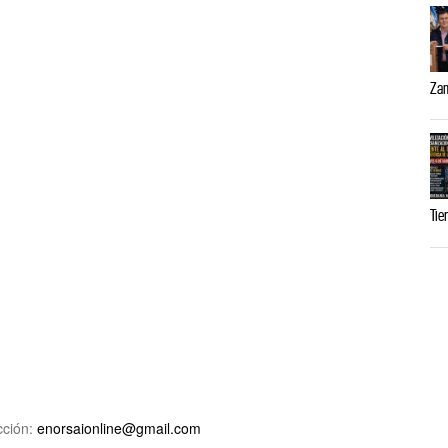
Zam
Tie
ción:
enorsaionline@gmail.com