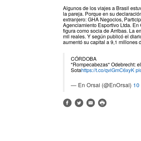
Algunos de los viajes a Brasil est
la pareja. Porque en su declaració
extranjero: GHA Negocios, Partici
Agenciamiento Esportivo Ltda. En
figura como socia de Arribas. La em
mil reales. Y según publicó el dia
aumentó su capital a 9,1 millones d
CÓRDOBA
"Rompecabezas" Odebrecht: el 
Sota
https://t.co/qviGmC6xyK
pi
— En Orsai (@EnOrsai)
10