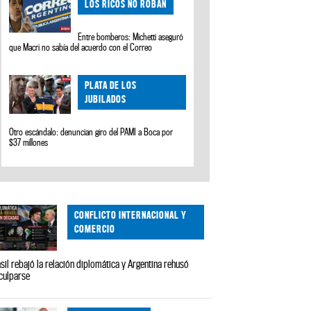
LOS RICOS NO ROBAN
Entre bomberos: Michetti aseguró
que Macri no sabía del acuerdo con el Correo
PLATA DE LOS
JUBILADOS
Otro escándalo: denuncian giro del PAMI a Boca por
$37 millones
CONFLICTO INTERNACIONAL Y
COMERCIO
sil rebajó la relación diplomática y Argentina rehusó
culparse