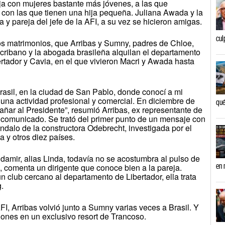
ja con mujeres bastante más jóvenes, a las que
con las que tienen una hija pequeña. Juliana Awada y la
y pareja del jefe de la AFI, a su vez se hicieron amigas.
cul
 los matrimonios, que Arribas y Sumny, padres de Chloe,
escribano y la abogada brasileña alquilan el departamento
rtador y Cavia, en el que vivieron Macri y Awada hasta
Brasil, en la ciudad de San Pablo, donde conocí a mi
cí una actividad profesional y comercial. En diciembre de
qué
ñar al Presidente”, resumió Arribas, ex representante de
e comunicado. Se trató del primer punto de un mensaje con
ndalo de la constructora Odebrecht, investigada por el
a y otros diez países.
indamir, alias Linda, todavía no se acostumbra al pulso de
en 
 comenta un dirigente que conoce bien a la pareja.
un club cercano al departamento de Libertador, ella trata
g.
I, Arribas volvió junto a Sumny varias veces a Brasil. Y
iones en un exclusivo resort de Trancoso.