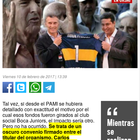
Viernes 10 de febrero de 2017 | 13:39
Tal vez, si desde el PAMI se hubiera
detallado con exactitud el motivo por el
cual esos fondos fueron girados al club
social Boca Juniors, el impacto sería otro.
Mientras
Pero no ha ocurrido.
Se trata de un
se
oscuro convenio firmado entre el
titular del organismo, Carlos