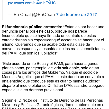
pic.twitter.com/r64u5hEyUS
— En Orsai (@EnOrsai)
7 de febrero de 2017
El funcionario público arremetió:
“Estamos por hacer una
denuncia penal por este caso, porque nos parece
inconcebible que se haya firmado un contrato de estas
características sin especificar qué acciones se hacen por el
mismo. Queremos que se acabe toda esta clase de
convenios espurios y a espaldas de los reales beneficiarios
del PAMI, que son los jubilados”.
“Este acuerdo entre Boca y el PAMI, para hacer algunos
planes como, por ejemplo, de vida saludable, solo dejan
cosas para los amigos del Gobierno. Ya que el socio de
Macri es Angelici, que el PAMI le esté dando un convenio a
una entidad que conduce este es cuanto menos dudoso”,
disparó al medio platense Christian D’Alessandro, abogado
especialista en derecho previsional.
Según el Director del Instituto de Derecho de las Personas
Mayores y Políticas Gerontológicas, “lamentablemente en el
PAMI no solo se dio este contrato con Boca, sino que hay