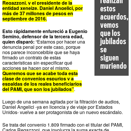
realizan
Regazzoni, y el presidente de la
estos
entidad xeneize, Daniel Angelici, por
más de 37 millones de pesos en
acuerdos,
septiembre de 2016.
vemos
Esto rápidamente enfureció a Eugenio
que los
Semino, defensor de la tercera edad,
jubilados
quien disparó:
“Estamos por hacer una
denuncia penal por este caso, porque
se
nos parece inconcebible que se haya
siguen
firmado un contrato de estas
características sin especificar qué
muriendo
acciones se hacen por el mismo.
Queremos que se acabe toda esta
clase de convenios espurios y a
espaldas de los reales beneficiarios
del PAMI, que son los jubilados”
.
Luego de una semana agitada por la filtración de audios,
Daniel Angelici -ya en licencia y de viaje por Estados
Unidos- vuelve a ser protagonista de un nuevo escándalo.
Se trata del convenio 1.809 firmado con el titular del PAMI,
Carlos Regazzoni, que involucra la suma exacta de