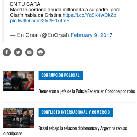
EN TU CARA
Macri le perdonó deuda millonaria a su padre, pero
Clarín habla de Cristina
https://t.co/Yq5K4wDkZb
pic.twitter.com/2tv2E0x4mF
— En Orsai (@EnOrsai)
February 9, 2017
CORRUPCIÓN POLICIAL
Detuvieron al jefe de la Policía Federal en Córdoba por robo
CONFLICTO INTERNACIONAL Y COMERCIO
Brasil rebajó la relación diplomática y Argentina rehusó
disculparse