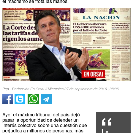
el macrismo se frota las manos.
Pep - Redacción En Orsai // Miercoles 07 de septiembre de 2016 | 08:06
Ayer el máximo tribunal del país dejó
pasar la oportunidad de defender un
interés colectivo sobre una cuestión que
perjudica a millones de personas, más
La