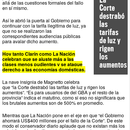
allá de las cuestiones formales del fallo
Corte
en sí mismo.
destrabó
Así le abrió la puerta al Gobierno para
las
continuar con la tarifa ilegitima de luz, ya
tarifas
que no se realizaron las
correspondientes audiencias públicas
de luz y
para avalar dicho aumento.
rigen
Hoy tanto Clarín como La Nación
los
celebran que se ajuste más a las
aumentos
clases menos pudientes y se ataque
derecho a las economías domésticas.
La nave insignia de Magnetto celebra
que “la Corte destrabó las tarifas de luz y rigen los
aumentos”. “Es para usuarios de del GBA y el resto de la
provincia” indica el matutino, como si eso no significara que
los brutales aumentos son de 500% en promedio.
Mientras que La Nación pone en el eje en que “el Gobierno
ahorrará US$400 millones por el fallo de la Corte”. De este
modo el conservador diario aplaude que no existan más los