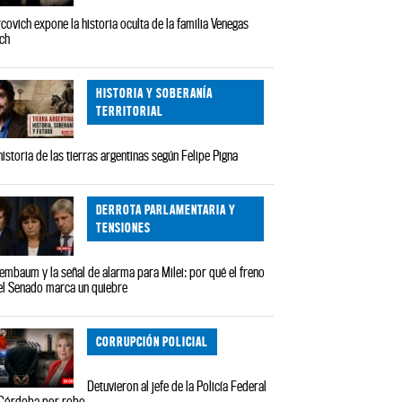
covich expone la historia oculta de la familia Venegas
ch
HISTORIA Y SOBERANÍA
TERRITORIAL
historia de las tierras argentinas según Felipe Pigna
DERROTA PARLAMENTARIA Y
TENSIONES
embaum y la señal de alarma para Milei: por qué el freno
el Senado marca un quiebre
CORRUPCIÓN POLICIAL
Detuvieron al jefe de la Policía Federal
Córdoba por robo