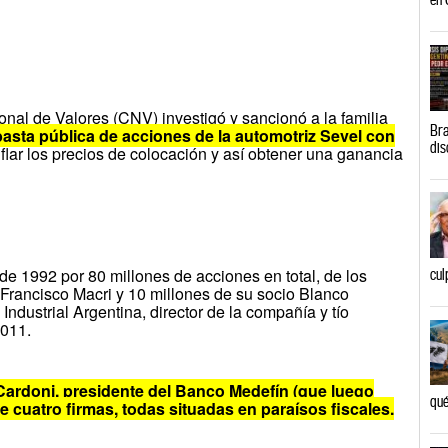
al de Valores (CNV) investigó y sancionó a la familia
Bra
basta pública de acciones de la automotriz Sevel con
dis
flar los precios de colocación y así obtener una ganancia
 de 1992 por 80 millones de acciones en total, de los
cul
 Francisco Macri y 10 millones de su socio Blanco
Industrial Argentina, director de la compañía y tío
2011.
l Cardoni, presidente del Banco Medefín (que luego
qué
e cuatro firmas, todas situadas en paraísos fiscales.