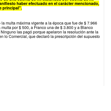
anifiesto haber efectuado en el carácter mencionado,
 principal".
 la multa máxima vigente a la época que fue de $ 7.966
a multa por $ 500, a Franco una de $ 3.800 y a Blanco
 Ninguno las pagó porque apelaron la resolución ante la
 lo Comercial, que declaró la prescripción del supuesto