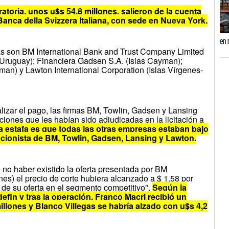
atoria, unos u$s 54,8 millones, salieron de la cuenta
Banca della Svizzera Italiana, con sede en Nueva York.
en 
as son BM International Bank and Trust Company Limited
(Uruguay); Financiera Gadsen S.A. (Islas Cayman);
man) y Lawton International Corporation (Islas Vírgenes-
alizar el pago, las firmas BM, Towlin, Gadsen y Lansing
ciones que les habían sido adjudicadas en la licitación a
a estafa es que todas las otras empresas estaban bajo
ccionista de BM, Towlin, Gadsen, Lansing y Lawton.
 no haber existido la oferta presentada por BM
nes) el precio de corte hubiera alcanzado a $ 1,58 por
d de su oferta en el segmento competitivo".
Según la
efin y tras la operación, Franco Macri recibió un
illones y Blanco Villegas se habría alzado con u$s 4,2