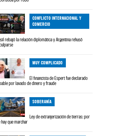
CONFLICTO INTERNACIONAL Y
COMERCIO
sil rebajó la relación diplomática y Argentina rehusó
culparse
MUY COMPLICADO
El financista de Espert fue declarado
pable por lavado de dinero y fraude
SOBERANÍA
Ley de extranjerización de tierras: por
 hay que marchar