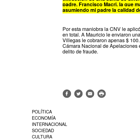
padre, Francisco Macri, la que m
asumiendo mi padre la calidad de
Por esta maniobra la CNV le aplicó
en total. A Mauricio le enviaron un
Villegas le cobraron apenas $ 100.
Cámara Nacional de Apelaciones en
delito de fraude.
POLÍTICA
ECONOMÍA
INTERNACIONAL
SOCIEDAD
CULTURA