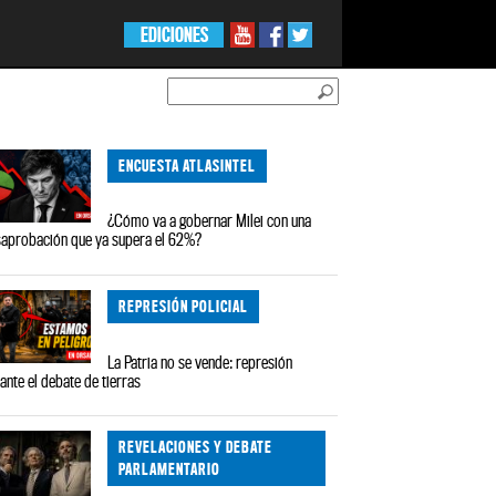
EDICIONES
ENCUESTA ATLASINTEL
¿Cómo va a gobernar Milei con una
aprobación que ya supera el 62%?
REPRESIÓN POLICIAL
La Patria no se vende: represión
ante el debate de tierras
REVELACIONES Y DEBATE
PARLAMENTARIO