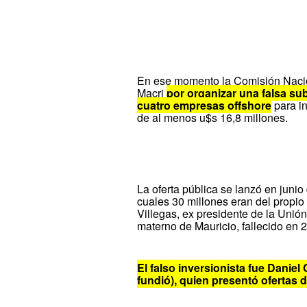
En ese momento la Comisión Nacion
Macri
por organizar una falsa su
cuatro empresas offshore
para in
de al menos u$s 16,8 millones.
La oferta pública se lanzó en junio
cuales 30 millones eran del propio
Villegas, ex presidente de la Unión 
materno de Mauricio, fallecido en 
El falso inversionista fue Danie
fundió), quien presentó ofertas d