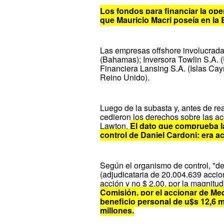
Los fondos para financiar la oper
que Mauricio Macri poseía en la 
Las empresas offshore involucrad
(Bahamas); Inversora Towlin S.A. 
Financiera Lansing S.A. (Islas Cay
Reino Unido).
Luego de la subasta y, antes de re
cedieron los derechos sobre las ac
Lawton.
El dato que comprueba l
control de Daniel Cardoni: era a
Según el organismo de control, "de
(adjudicataria de 20.004.639 accio
acción y no $ 2,00, por la magnitu
Comisión, por el accionar de Med
beneficio personal de u$s 12,6 m
millones.