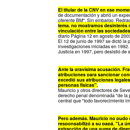
El titular de la CNV en ese mome
de documentación y abrió un expedi
oferente BM". Sin embargo, Redra
tema, no mostramos desinterés n
vinculación entre las sociedades
diario Página 12 en agosto de 200
El 12 de junio de 1997 se dictó la 
investigaciones iniciadas en 1992
Justicia en 1997, pero desistió de 
Ante la gravísima acusación, Fr
atribuciones para sancionar cond
excedió sus atribuciones legales
personas físicas".
Mauricio y otros directores de Sevel
derecho penal denominada "de la 
central que "todo favorecimiento i
Pero además, Mauricio no pudo e
responsabilizó a su papá. "La ún
extracción de una suma de dinero