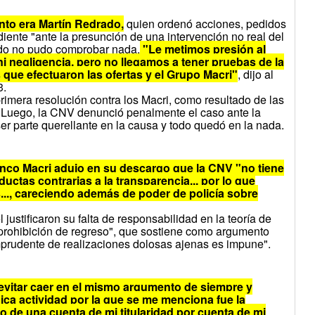
nto era Martín Redrado,
quien ordenó acciones, pedidos
ente "ante la presunción de una intervención no real del
do no pudo comprobar nada.
"Le metimos presión al
i negligencia, pero no llegamos a tener pruebas de la
 que efectuaron las ofertas y el Grupo Macri"
, dijo al
3.
primera resolución contra los Macri, como resultado de las
. Luego, la CNV denunció penalmente el caso ante la
ser parte querellante en la causa y todo quedó en la nada.
anco Macri adujo en su descargo que la CNV "no tiene
uctas contrarias a la transparencia... por lo que
..., careciendo además de poder de policía sobre
 justificaron su falta de responsabilidad en la teoría de
prohibición de regreso", que sostiene como argumento
mprudente de realizaciones dolosas ajenas es impune".
vitar caer en el mismo argumento de siempre y
ica actividad por la que se me menciona fue la
 de una cuenta de mi titularidad por cuenta de mi