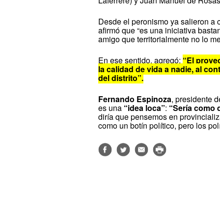
Laferrere) y Juan Manuel de Rosas 
Desde el peronismo ya salieron a c
afirmó que “es una iniciativa bast
amigo que territorialmente no lo m
En ese sentido, agregó:
“El proye
la calidad de vida a nadie, al c
del distrito”.
Fernando Espinoza
, presidente 
es una
“idea loca”
:
“Sería como d
diría que pensemos en provincializ
como un botín político, pero los pol