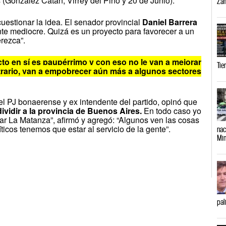
(González Catán, Virrey del Pino y 20 de Junio).
Zam
uestionar la idea. El senador provincial
Daniel Barrera
ante mediocre. Quizá es un proyecto para favorecer a un
erezca”.
cto en sí es paupérrimo y con eso no le van a mejorar
Tie
ontrario, van a empobrecer aún más a algunos sectores
del PJ bonaerense y ex intendente del partido, opinó que
ividir a la provincia de Buenos Aires.
En todo caso yo
ar La Matanza”, afirmó y agregó: “Algunos ven las cosas
íticos tenemos que estar al servicio de la gente”.
nac
Min
pal