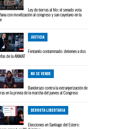
Ley de tierras al filo: el senado vota
ana con movilización al congreso y san cayetano en la
le
JUSTICIA
Fentanilo contaminado: detienen a dos
efas de la ANMAT
NO SE VENDE
Banderazo contra la extranjerización de
rras en la previa de la marcha del jueves al Congreso
DERROTA LIBERTARIA
Elecciones en Santiago del Estero: