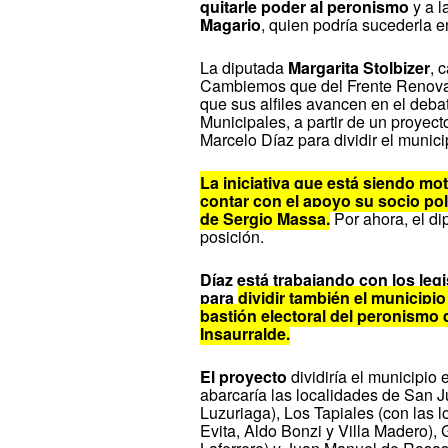
quitarle poder al peronismo
y a l
Magario
, quien podría sucederla e
La diputada
Margarita Stolbizer
, 
Cambiemos que del Frente Renovad
que sus alfiles avancen en el deb
Municipales, a partir de un proyect
Marcelo Díaz para dividir el munici
La iniciativa que está siendo mo
contar con el apoyo su socio pol
de Sergio Massa.
Por ahora, el d
posición.
Díaz está trabajando con los le
para
dividir también el municipi
bastión electoral del peronismo
Insaurralde.
El proyecto
dividiría el municipio
abarcaría las localidades de San J
Luzuriaga), Los Tapiales (con las 
Evita, Aldo Bonzi y Villa Madero), 