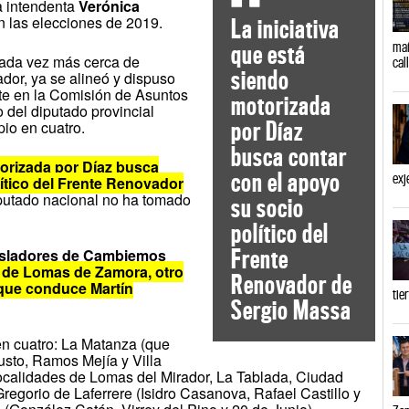
a intendenta
Verónica
n las elecciones de 2019.
La iniciativa
mañ
que está
cada vez más cerca de
cal
siendo
or, ya se alineó y dispuso
ate en la Comisión de Asuntos
motorizada
o del diputado provincial
por Díaz
pio en cuatro.
busca contar
torizada por Díaz busca
con el apoyo
exj
ítico del Frente Renovador
iputado nacional no ha tomado
su socio
político del
Frente
gisladores de Cambiemos
o de Lomas de Zamora, otro
Renovador de
 que conduce Martín
tie
Sergio Massa
 en cuatro: La Matanza (que
usto, Ramos Mejía y Villa
localidades de Lomas del Mirador, La Tablada, Ciudad
Gregorio de Laferrere (Isidro Casanova, Rafael Castillo y