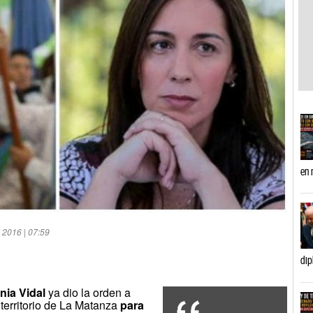
en 
 2016 | 07:59
dip
nia Vidal
ya dio la orden a
 territorio de La Matanza
para