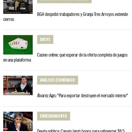
BGH despidió trabajadores y Granja Tres Arroyos extiende
cierres
DATOS
Casino online: qué esperar de la oferta completa de juegos
en una plataforma
ANÁLISIS ECONÓMICO
Álvarez Agis: "Para exportar destruyen el mercado interno"
ENDEUDAMIENTO
Deuda pública: Caputo lanzó bonos para refinanciar $8,5