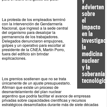
y
advierten
sobre
el
La protesta de los empleados terminó
con la intervención de Gendarmería
impacto
Nacional, que ingresó a la sede central
del organismo para desalojar la
en la
permanencia de los trabajadores.
investigac
Delegados denunciaron empujones,
golpes y un operativo para escoltar al
la
presidente de la CNEA, Martín Porro,
medicina
fuera del edificio sin brindar
explicaciones.
nuclear
y la
soberanía
Los gremios sostienen que no se trata
tecnológic
únicamente de un ajuste presupuestario.
Afirman que existe un proceso de
desmantelamiento del plan nuclear
argentino que podría facilitar el avance de empresas
privadas sobre capacidades científicas y recursos
estratégicos desarrollados durante más de siete décadas