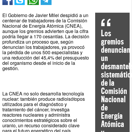
El Gobierno de Javier Milei despidió a un
centenar de trabajadores de la Comisión
Nacional de Energía Atómica (CNEA),
aunque los gremios advierten que la cifra
Los
podría llegar a 170 cesantías. La decisión
gremios
profundiza un proceso que, según
denuncian los trabajadores, ya provocó
denuncian
la pérdida de unos 500 especialistas y
un
una reducción del 45,4% del presupuesto
del organismo desde el inicio de la
desmantel
gestión.
sistemátic
de la
Comisión
La CNEA no solo desarrolla tecnología
Nacional
nuclear: también produce radioisótopos
utilizados para el diagnóstico y
de
tratamiento del cáncer, investiga
Energía
reactores nucleares y administra
conocimientos estratégicos sobre el
Atómica
uranio, un recurso considerado clave
para el futuro energético del país.