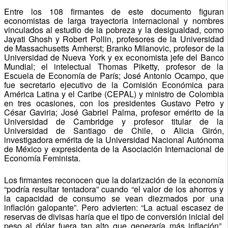
Entre los 108 firmantes de este documento figuran
economistas de larga trayectoria internacional y nombres
vinculados al estudio de la pobreza y la desigualdad, como
Jayati Ghosh y Robert Pollin, profesores de la Universidad
de Massachusetts Amherst; Branko Milanovic, profesor de la
Universidad de Nueva York y ex economista jefe del Banco
Mundial; el intelectual Thomas Piketty, profesor de la
Escuela de Economía de París; José Antonio Ocampo, que
fue secretario ejecutivo de la Comisión Económica para
América Latina y el Caribe (CEPAL) y ministro de Colombia
en tres ocasiones, con los presidentes Gustavo Petro y
César Gaviria; José Gabriel Palma, profesor emérito de la
Universidad de Cambridge y profesor titular de la
Universidad de Santiago de Chile, o Alicia Girón,
investigadora emérita de la Universidad Nacional Autónoma
de México y expresidenta de la Asociación Internacional de
Economía Feminista.
Los firmantes reconocen que la dolarización de la economía
“podría resultar tentadora” cuando “el valor de los ahorros y
la capacidad de consumo se vean diezmados por una
inflación galopante”. Pero advierten: “La actual escasez de
reservas de divisas haría que el tipo de conversión inicial del
peso al dólar fuera tan alto que generaría más inflación”.