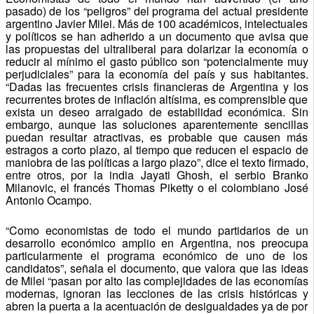
pasado) de los “peligros” del programa del actual presidente
argentino Javier Milei. Más de 100 académicos, intelectuales
y políticos se han adherido a un documento que avisa que
las propuestas del ultraliberal para dolarizar la economía o
reducir al mínimo el gasto público son “potencialmente muy
perjudiciales” para la economía del país y sus habitantes.
“Dadas las frecuentes crisis financieras de Argentina y los
recurrentes brotes de inflación altísima, es comprensible que
exista un deseo arraigado de estabilidad económica. Sin
embargo, aunque las soluciones aparentemente sencillas
puedan resultar atractivas, es probable que causen más
estragos a corto plazo, al tiempo que reducen el espacio de
maniobra de las políticas a largo plazo”, dice el texto firmado,
entre otros, por la india Jayati Ghosh, el serbio Branko
Milanovic, el francés Thomas Piketty o el colombiano José
Antonio Ocampo.
“Como economistas de todo el mundo partidarios de un
desarrollo económico amplio en Argentina, nos preocupa
particularmente el programa económico de uno de los
candidatos”, señala el documento, que valora que las ideas
de Milei “pasan por alto las complejidades de las economías
modernas, ignoran las lecciones de las crisis históricas y
abren la puerta a la acentuación de desigualdades ya de por