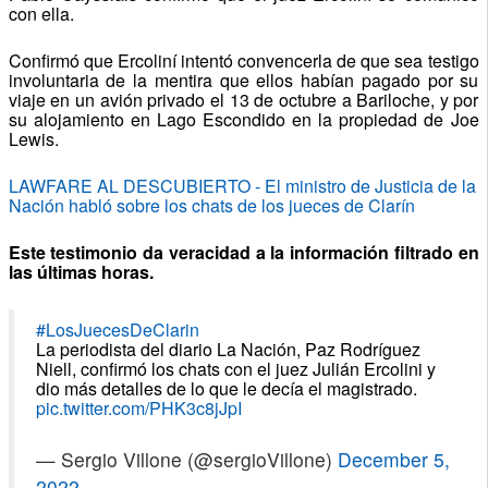
con ella.
Confirmó que Ercoliní intentó convencerla de que sea testigo
involuntaria de la mentira que ellos habían pagado por su
viaje en un avión privado el 13 de octubre a Bariloche, y por
su alojamiento en Lago Escondido en la propiedad de Joe
Lewis.
LAWFARE AL DESCUBIERTO - El ministro de Justicia de la
Nación habló sobre los chats de los jueces de Clarín
Este testimonio da veracidad a la información filtrado en
las últimas horas.
#LosJuecesDeClarin
La periodista del diario La Nación, Paz Rodríguez
Niell, confirmó los chats con el juez Julián Ercolini y
dio más detalles de lo que le decía el magistrado.
pic.twitter.com/PHK3c8jJpI
— Sergio Villone (@sergioVillone)
December 5,
2022