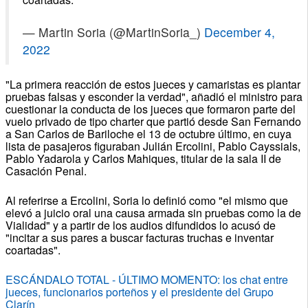
— Martin Soria (@MartinSoria_)
December 4,
2022
"La primera reacción de estos jueces y camaristas es plantar
pruebas falsas y esconder la verdad", añadió el ministro para
cuestionar la conducta de los jueces que formaron parte del
vuelo privado de tipo charter que partió desde San Fernando
a San Carlos de Bariloche el 13 de octubre último, en cuya
lista de pasajeros figuraban Julián Ercolini, Pablo Cayssials,
Pablo Yadarola y Carlos Mahiques, titular de la sala II de
Casación Penal.
Al referirse a Ercolini, Soria lo definió como "el mismo que
elevó a juicio oral una causa armada sin pruebas como la de
Vialidad" y a partir de los audios difundidos lo acusó de
"incitar a sus pares a buscar facturas truchas e inventar
coartadas".
ESCÁNDALO TOTAL - ÚLTIMO MOMENTO: los chat entre
jueces, funcionarios porteños y el presidente del Grupo
Clarín