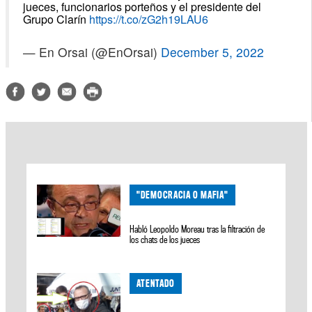
jueces, funcionarios porteños y el presidente del
Grupo Clarín
https://t.co/zG2h19LAU6
— En Orsai (@EnOrsai)
December 5, 2022
"DEMOCRACIA O MAFIA"
Habló Leopoldo Moreau tras la filtración de
los chats de los jueces
ATENTADO