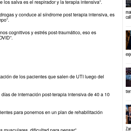
los salva es el respirador y la terapia intensiva”.
mañ
n drogas y conduce al síndrome post terapia intensiva, es
cal
mpo”.
nos cognitivos y estrés post-traumático, eso es
OVID”.
exj
tación de los pacientes que salen de UTI luego del
tie
días de internación post-terapia intensiva de 40 a 10
ientes para ponernos en un plan de rehabilitación
Zam
s musculares, dificultad para pensar”.