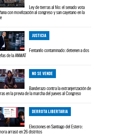
Ley de tierras al filo: el senado vota
ana con movilización al congreso y san cayetano en la
le
JUSTICIA
Fentanilo contaminado: detienen a dos
efas de la ANMAT
NO SE VENDE
Banderazo contra la extranjerización de
rras en la previa de la marcha del jueves al Congreso
DERROTA LIBERTARIA
Elecciones en Santiago del Estero:
ora arrasó en 26 distritos