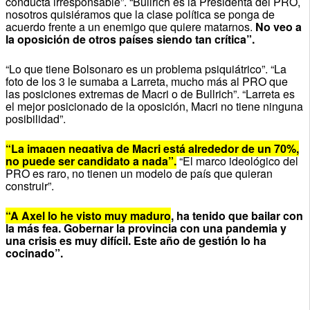
conducta irresponsable”. “Bullrich es la Presidenta del PRO,
nosotros quisiéramos que la clase política se ponga de
acuerdo frente a un enemigo que quiere matarnos.
No veo a
la oposición de otros países siendo tan crítica”.
“Lo que tiene Bolsonaro es un problema psiquiátrico”. “La
foto de los 3 le sumaba a Larreta, mucho más al PRO que
las posiciones extremas de Macri o de Bullrich”. “Larreta es
el mejor posicionado de la oposición, Macri no tiene ninguna
posibilidad”.
“La imagen negativa de Macri está alrededor de un 70%,
no puede ser candidato a nada”.
“El marco ideológico del
PRO es raro, no tienen un modelo de país que quieran
construir”.
“A Axel lo he visto muy maduro
, ha tenido que bailar con
la más fea. Gobernar la provincia con una pandemia y
una crisis es muy difícil. Este año de gestión lo ha
cocinado”.